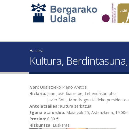
Hasiera
Kultura, Berdintasuna
Non:
Udaletxeko Pleno Aretoa
Hizlaria:
Juan Jose Ibarretxe, Lehendakari ohia
Javier Sotil, Mondragon taldeko presidentea
Antolatzailea:
Kultura zerbitzua
Eguna eta ordua:
Maiatzak 25, Asteazkena, 19:00e
Prezioa:
0.00 €
Hizkuntza:
Euskaraz