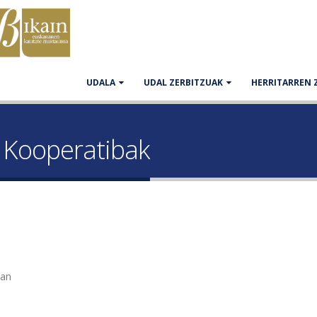
UDALA
UDAL ZERBITZUAK
HERRITARREN 
, Kooperatibak
tan