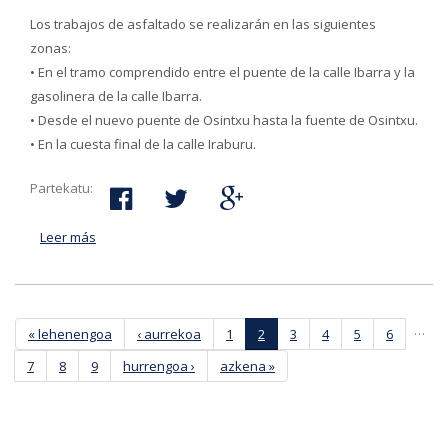
Los trabajos de asfaltado se realizarán en las siguientes
zonas:
• En el tramo comprendido entre el puente de la calle Ibarra y la
gasolinera de la calle Ibarra.
• Desde el nuevo puente de Osintxu hasta la fuente de Osintxu.
• En la cuesta final de la calle Iraburu.
Partekatu:
Leer más
acerca de Este jueves comienzan los trabajos de
asfaltado en diferentes zonas del municipio
Páginas
…
« lehenengoa
‹ aurrekoa
1
2
3
4
5
6
7
8
9
hurrengoa ›
azkena »