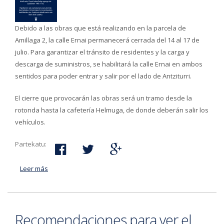
Debido a las obras que está realizando en la parcela de
Amillaga 2, la calle Ernai permanecerá cerrada del 14 al 17 de
julio. Para garantizar el tránsito de residentes y la carga y
descarga de suministros, se habilitará la calle Ernai en ambos
sentidos para poder entrar y salir por el lado de Antziturri.
El cierre que provocarán las obras será un tramo desde la
rotonda hasta la cafetería Helmuga, de donde deberán salir los
vehículos.
Partekatu:
Leer más
acerca de La calle Ernai se cerrará al tráfico entre el 14
y el 17 de julio debido a las obras del entorno
Recomendaciones para ver el