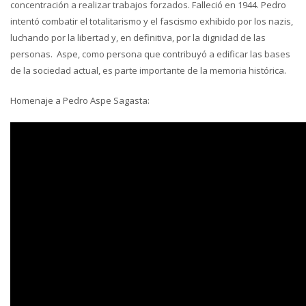
concentración a realizar trabajos forzados. Falleció en 1944. Pedro
intentó combatir el totalitarismo y el fascismo exhibido por los nazis,
luchando por la libertad y, en definitiva, por la dignidad de las
personas. Aspe, como persona que contribuyó a edificar las bases
de la sociedad actual, es parte importante de la memoria histórica.
Homenaje a Pedro Aspe Sagasta: