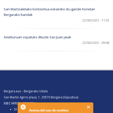
San Martzialetako kontzertua eskainiko du igande honetan
Bergarako bandak
22/06/2023 - 11:35
Asteburuan ospatuko dituzte San Juan jaiak
22/06/2023 - 09:48
Bergara.eus - Bergarako Udala
San Martin Agirre plaza, 1. 20570 Bergara (Gipuzkoa)
B@Z ARRETA ZERBITZUA:
010, Bergaratik deituz gero
Acerca del uso de cookies