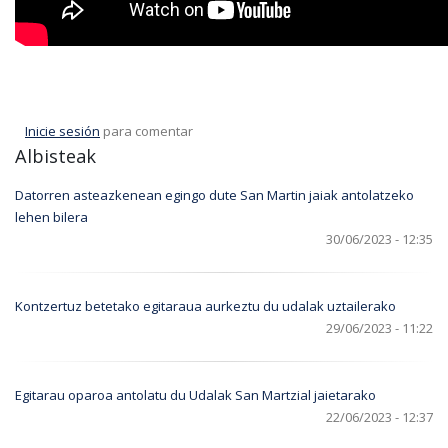
Inicie sesión
para comentar
Albisteak
Datorren asteazkenean egingo dute San Martin jaiak antolatzeko
lehen bilera
30/06/2023 - 12:35
Kontzertuz betetako egitaraua aurkeztu du udalak uztailerako
29/06/2023 - 11:22
Egitarau oparoa antolatu du Udalak San Martzial jaietarako
22/06/2023 - 12:37