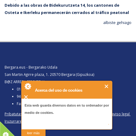
Debido a las obras de Bidekurutzeta 14, los cantones de
Osteta e Ikerleku permanecerán cerrados al tráfico peatonal
albiste gehiago
Bergara.eus - Bergarako Udala
San Martin Agirre plaza, 1. 20570 Bergara (Gipuzkoa)
B@Z ARRETA ZERBITZUA:
010, Bergaratik deituz gero
Acerca del uso de cookies
943 77 91 00, Bergaraz kanpotik deituz gero
Faxa 943 77 91 63
Esta web guarda diversos datos en tu ordenador por
medio de cookies.
Pribatutasun politika eta lege oharra
/
Política de privacidad y aviso legal
Iruzurraren Aurkako Politika
/
Política Antifraude
-
leer más