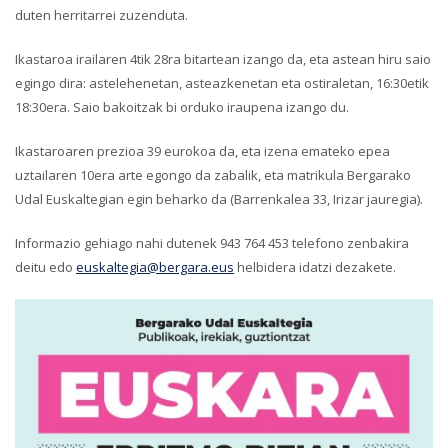
duten herritarrei zuzenduta.
Ikastaroa irailaren 4tik 28ra bitartean izango da, eta astean hiru saio
egingo dira: astelehenetan, asteazkenetan eta ostiraletan, 16:30etik
18:30era. Saio bakoitzak bi orduko iraupena izango du.
Ikastaroaren prezioa 39 eurokoa da, eta izena emateko epea
uztailaren 10era arte egongo da zabalik, eta matrikula Bergarako
Udal Euskaltegian egin beharko da (Barrenkalea 33, Irizar jauregia).
Informazio gehiago nahi dutenek 943 764 453 telefono zenbakira
deitu edo
euskaltegia@bergara.eus
helbidera idatzi dezakete.