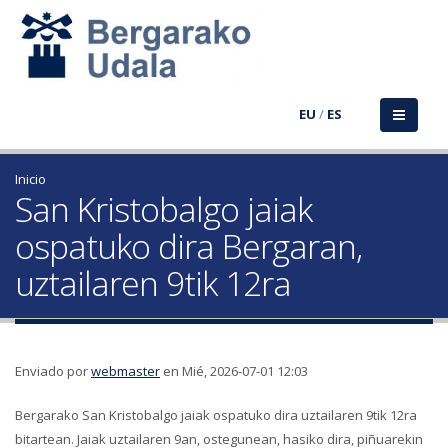
EU
/
ES
Inicio
San Kristobalgo jaiak
ospatuko dira Bergaran,
uztailaren 9tik 12ra
Enviado por
webmaster
en Mié, 2026-07-01 12:03
Bergarako San Kristobalgo jaiak ospatuko dira uztailaren 9tik 12ra
bitartean. Jaiak uztailaren 9an, ostegunean, hasiko dira, piñuarekin