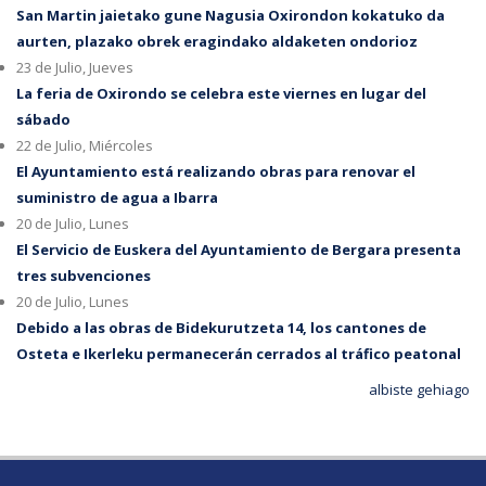
San Martin jaietako gune Nagusia Oxirondon kokatuko da
aurten, plazako obrek eragindako aldaketen ondorioz
23 de Julio, Jueves
La feria de Oxirondo se celebra este viernes en lugar del
sábado
22 de Julio, Miércoles
El Ayuntamiento está realizando obras para renovar el
suministro de agua a Ibarra
20 de Julio, Lunes
El Servicio de Euskera del Ayuntamiento de Bergara presenta
tres subvenciones
20 de Julio, Lunes
Debido a las obras de Bidekurutzeta 14, los cantones de
Osteta e Ikerleku permanecerán cerrados al tráfico peatonal
albiste gehiago