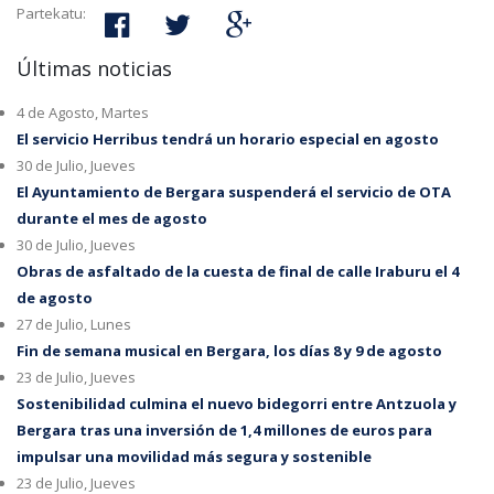
Partekatu:
Últimas noticias
4 de Agosto, Martes
El servicio Herribus tendrá un horario especial en agosto
30 de Julio, Jueves
El Ayuntamiento de Bergara suspenderá el servicio de OTA
durante el mes de agosto
30 de Julio, Jueves
Obras de asfaltado de la cuesta de final de calle Iraburu el 4
de agosto
27 de Julio, Lunes
Fin de semana musical en Bergara, los días 8 y 9 de agosto
23 de Julio, Jueves
Sostenibilidad culmina el nuevo bidegorri entre Antzuola y
Bergara tras una inversión de 1,4 millones de euros para
impulsar una movilidad más segura y sostenible
23 de Julio, Jueves