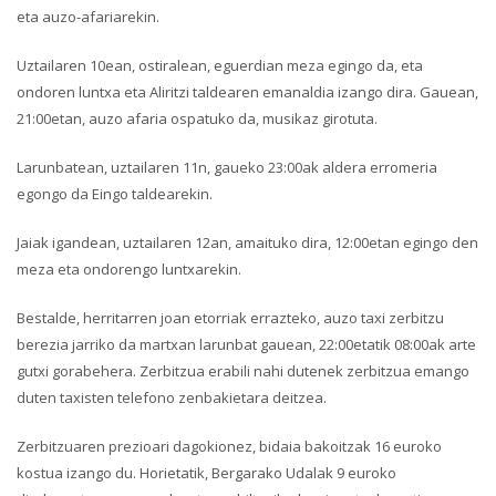
eta auzo-afariarekin.
Uztailaren 10ean, ostiralean, eguerdian meza egingo da, eta
ondoren luntxa eta Aliritzi taldearen emanaldia izango dira. Gauean,
21:00etan, auzo afaria ospatuko da, musikaz girotuta.
Larunbatean, uztailaren 11n, gaueko 23:00ak aldera erromeria
egongo da Eingo taldearekin.
Jaiak igandean, uztailaren 12an, amaituko dira, 12:00etan egingo den
meza eta ondorengo luntxarekin.
Bestalde, herritarren joan etorriak errazteko, auzo taxi zerbitzu
berezia jarriko da martxan larunbat gauean, 22:00etatik 08:00ak arte
gutxi gorabehera. Zerbitzua erabili nahi dutenek zerbitzua emango
duten taxisten telefono zenbakietara deitzea.
Zerbitzuaren prezioari dagokionez, bidaia bakoitzak 16 euroko
kostua izango du. Horietatik, Bergarako Udalak 9 euroko