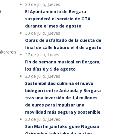
30 de Julio, Jueves
a
El Ayuntamiento de Bergara
o
suspenderá el servicio de OTA
durante el mes de agosto
30 de Julio, Jueves
Obras de asfaltado de la cuesta de
final de calle Iraburu el 4 de agosto
skararen
27 de Julio, Lunes
Fin de semana musical en Bergara,
los días 8 y 9 de agosto
23 de Julio, Jueves
Sostenibilidad culmina el nuevo
bidegorri entre Antzuola y Bergara
tras una inversión de 1,4 millones
de euros para impulsar una
movilidad más segura y sostenible
23 de Julio, Jueves
San Martin jaietako gune Nagusia
Oxirondon kokatuko da aurten,