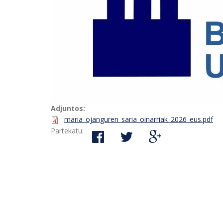
Adjuntos:
maria_ojanguren_saria_oinarriak_2026_eus.pdf
Partekatu: