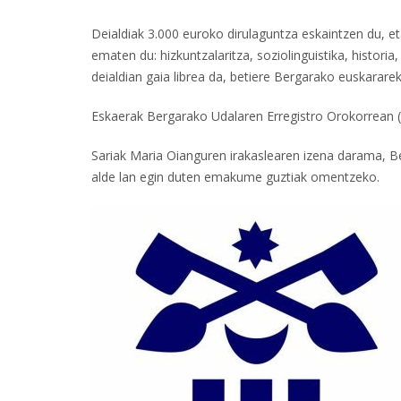
Deialdiak 3.000 euroko dirulaguntza eskaintzen du, e
ematen du: hizkuntzalaritza, soziolinguistika, historia,
deialdian gaia librea da, betiere Bergarako euskarare
Eskaerak Bergarako Udalaren Erregistro Orokorrean (
Sariak Maria Oianguren irakaslearen izena darama, B
alde lan egin duten emakume guztiak omentzeko.