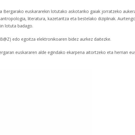
ta Bergarako euskararekin lotutako askotariko gaiak jorratzeko auker
 antropologia, literatura, kazetaritza eta bestelako diziplinak. Aurteng
kin lotuta badago.
B@Z) edo egoitza elektronikoaren bidez aurkez daitezke.
ergaran euskararen alde egindako ekarpena aitortzeko eta herrian eu