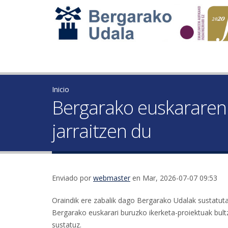
Inicio
Bergarako euskararen i
jarraitzen du
Enviado por
webmaster
en Mar, 2026-07-07 09:53
Oraindik ere zabalik dago Bergarako Udalak sustatuta
Bergarako euskarari buruzko ikerketa-proiektuak bultza
sustatuz.