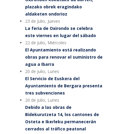
plazako obrek eragindako
aldaketen ondorioz
23 de Julio, Jueves
La feria de Oxirondo se celebra
este viernes en lugar del sábado
22 de Julio, Miércoles
El Ayuntamiento está realizando
obras para renovar el suministro de
agua a Ibarra
20 de Julio, Lunes
El Servicio de Euskera del
Ayuntamiento de Bergara presenta
tres subvenciones
20 de Julio, Lunes
Debido a las obras de
Bidekurutzeta 14, los cantones de
Osteta e Ikerleku permanecerán
cerrados al tráfico peatonal