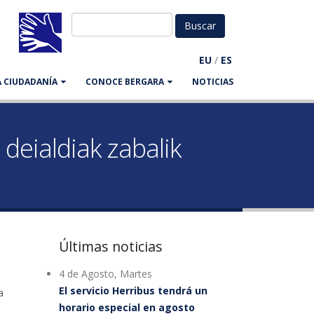
EU
/
ES
LA CIUDADANÍA
CONOCE BERGARA
NOTICIAS
deialdiak zabalik
Últimas noticias
4 de Agosto, Martes
El servicio Herribus tendrá un
a
horario especial en agosto