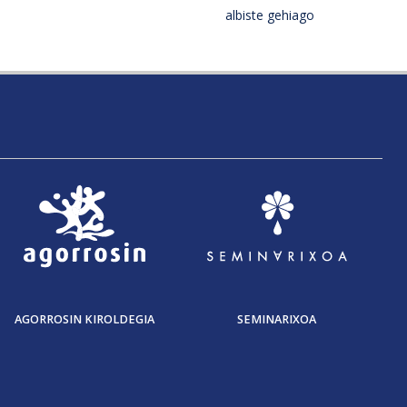
albiste gehiago
AGORROSIN KIROLDEGIA
SEMINARIXOA