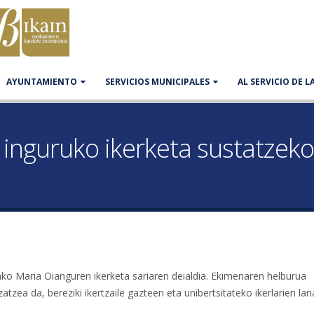
AYUNTAMIENTO
SERVICIOS MUNICIPALES
AL SERVICIO DE 
nguruko ikerketa sustatzeko 
ko Maria Oianguren ikerketa sariaren deialdia. Ekimenaren helburua
tzea da, bereziki ikertzaile gazteen eta unibertsitateko ikerlarien lan