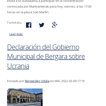
Invita a la ciudadanía a participar en la concentración
convocada por Martxanterak para hoy, viernes, a las 17:30
horas en la plaza San Martín.
Partekatu:
Leer más
acerca de El Ayuntamiento de Bergara rechaza la
agresión perpetrada por un hombre a dos chicas de
Declaración del Gobierno
Bergara
Municipal de Bergara sobre
Ucrania
Enviado por
Bergarako Udala
en Mié, 2022-03-09 17:19