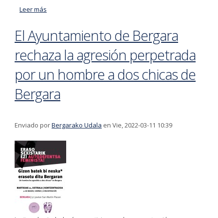
Leer más
acerca de Eskertuta jaso dute Elkorok eta Ayastuyk
bizitza osoan euskararen, euskal kulturaren, Euskal
El Ayuntamiento de Bergara
Herriaren alde egindako lanagatik Monzon-Ganuza
saria
rechaza la agresión perpetrada
por un hombre a dos chicas de
Bergara
Enviado por
Bergarako Udala
en Vie, 2022-03-11 10:39