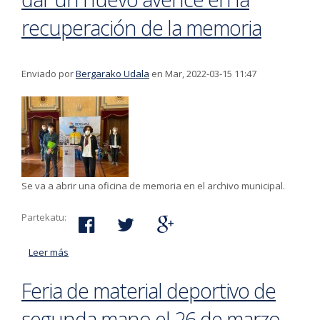
recuperación de la memoria
Enviado por
Bergarako Udala
en Mar, 2022-03-15 11:47
Se va a abrir una oficina de memoria en el archivo municipal.
Partekatu:
Leer más
acerca de El Ayuntamiento y Aranzadi llevarán a cabo
el ‘Oroimena eta Giza eskubideak Bergaran’ para dar
Feria de material deportivo de
un nuevo avence en la recuperación de la memoria
segunda mano el 26 de marzo