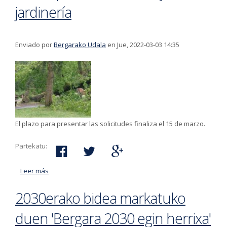
jardinería
Enviado por
Bergarako Udala
en Jue, 2022-03-03 14:35
El plazo para presentar las solicitudes finaliza el 15 de marzo.
Partekatu:
Leer más
acerca de Abierto el plazo de solicitud de madera
sobrante procedente de los trabajos de las brigadas
2030erako bidea markatuko
municipales de montes y jardinería
duen 'Bergara 2030 egin herrixa'