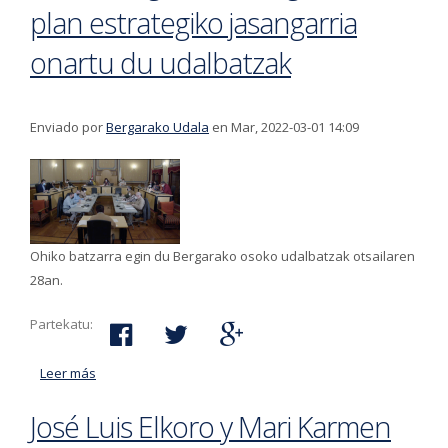
plan estrategiko jasangarria
onartu du udalbatzak
Enviado por
Bergarako Udala
en Mar, 2022-03-01 14:09
Ohiko batzarra egin du Bergarako osoko udalbatzak otsailaren
28an.
Partekatu:
Leer más
acerca de 2030erako bidea markatuko duen 'Bergara
2030 egin herrixa' plan estrategiko jasangarria onartu
José Luis Elkoro y Mari Karmen
du udalbatzak