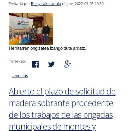
Enviado por
Bergarako Udala
en Jue, 2022-03-03 16:59
Herritarren ongizatea izango dute ardatz.
Partekatu:
Leer más
acerca de Zubieta eta Masterreka kaleen birgaitzea
eta Agorrosin berrirako proiektua izango dira 2022
Abierto el plazo de solicitud de
urteko lan nagusiak
madera sobrante procedente
de los trabajos de las brigadas
municipales de montes y