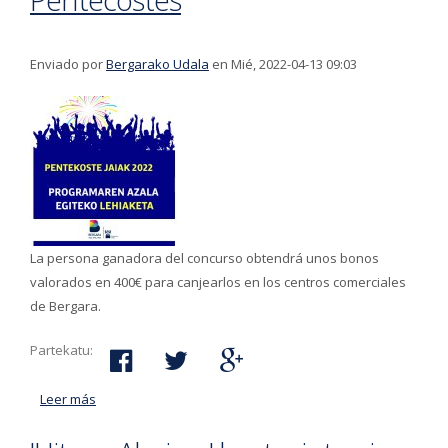
Enviado por
Bergarako Udala
en Mié, 2022-04-13 09:03
La persona ganadora del concurso obtendrá unos bonos
valorados en 400€ para canjearlos en los centros comerciales
de Bergara.
Partekatu:
Leer más
acerca de Plazo hasta el 2 de mayo para participar en
el concurso del diseño de la cubierta para el programa
de fiestas de Pentecostés