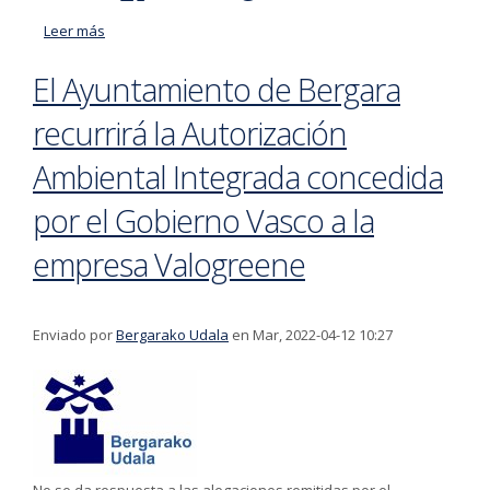
Leer más
acerca de 'Hitzen Ahairea' kantagintzari buruzko
ikastaroa eskainiko dute Gotzon Barandiaran eta Rafa
El Ayuntamiento de Bergara
Ruedak Bergaran
recurrirá la Autorización
Ambiental Integrada concedida
por el Gobierno Vasco a la
empresa Valogreene
Enviado por
Bergarako Udala
en Mar, 2022-04-12 10:27