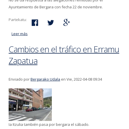
No se da respuesta a las alegaciones remitidas por el
Ayuntamiento de Bergara con fecha 22 de noviembre.
Partekatu:
Leer más
acerca de El Ayuntamiento de Bergara recurrirá la
Autorización Ambiental Integrada concedida por el
Cambios en el tráfico en Erramu
Gobierno Vasco a la empresa Valogreene
Zapatua
Enviado por
Bergarako Udala
en Vie, 2022-04-08 09:34
Ia Itzulia también pasa por bergara el sábado.