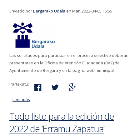
Enviado por
Bergarako Udala
en Mar, 2022-04-05 15:55
Las solicitudes para participar en el proceso selectivo deberán
presentarse en la Oficina de Atención Ciudadana (BAZ) del
Ayuntamiento de Bergara y en la página web municipal.
Partekatu:
Leer más
acerca de Contratación mediante concurso-oposición
de un/a encargado/a de electricidad para la brigada de
Todo listo para la edición de
Obras y Servicios y 2 oficiales de mantenimiento de
instalaciones deportivas
2022 de ‘Erramu Zapatua’