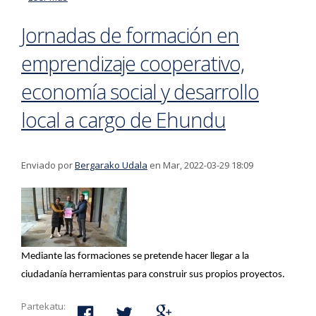
comunitarias ‘Jorran’ la previsión del Ayuntamiento es
Jornadas de formación en
abrir el plazo de inscripción a principios de mayo
emprendizaje cooperativo,
economía social y desarrollo
local a cargo de Ehundu
Enviado por
Bergarako Udala
en Mar, 2022-03-29 18:09
Mediante las formaciones se pretende hacer llegar a la
ciudadanía herramientas para construir sus propios proyectos.
Partekatu: