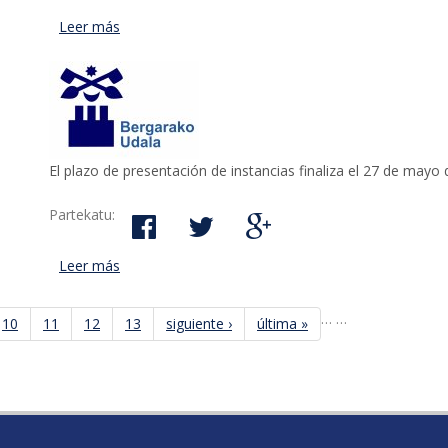
Leer más
acerca de Contratación de arquitecta o arquitecto
El plazo de presentación de instancias finaliza el 27 de mayo 
Partekatu:
Leer más
acerca de Contratación de una persona delineante
…
…
10
11
12
13
siguiente ›
última »