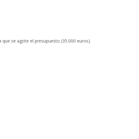
a que se agote el presupuesto (35.000 euros).
ocatoria de subvenciones para el alquiler de