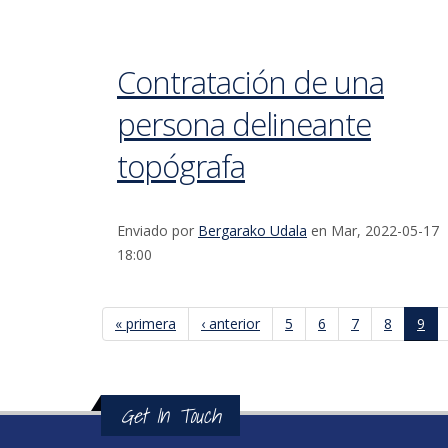
Contratación de una
persona delineante
topógrafa
Enviado por
Bergarako Udala
en Mar, 2022-05-17
18:00
« primera
‹ anterior
5
6
7
8
9
Páginas
Get In Touch