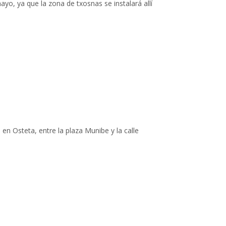
yo, ya que la zona de txosnas se instalará allí
atxiategi
en Osteta, entre la plaza Munibe y la calle
parcamientos para bicicletas