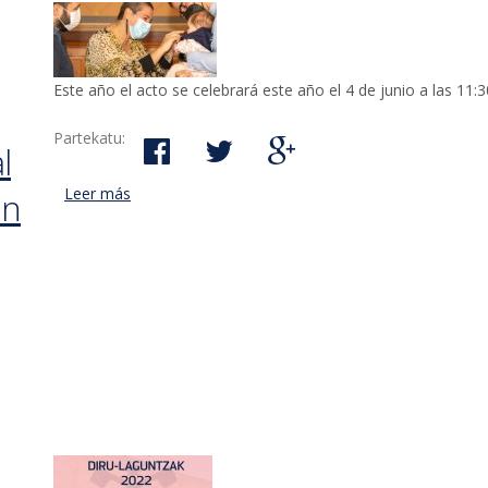
Este año el acto se celebrará este año el 4 de junio a las 11
Partekatu:
l
Leer más
acerca de Las personas nacidas a partir de Pente
án
al municipio también podrán participar en el acto 