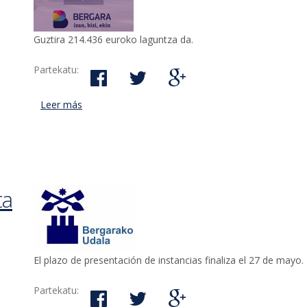
Guztira 214.436 euroko laguntza da.
Partekatu:
Leer más
acerca de Plazo hasta el 14 de junio para presenta
entidades sin ánimo de lucro
ta
El plazo de presentación de instancias finaliza el 27 de mayo.
Partekatu: