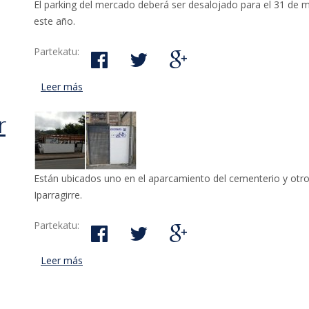
El parking del mercado deberá ser desalojado para el 31 de ma
este año.
Partekatu:
Leer más
acerca de Hoy se abren las barracas situadas en M
r
Están ubicados uno en el aparcamiento del cementerio y otro 
Iparragirre.
Partekatu:
Leer más
acerca de El Ayuntamiento va a abrir dos nuevos a