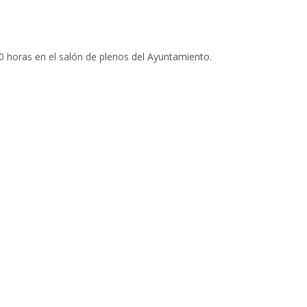
:30 horas en el salón de plenos del Ayuntamiento.
costés de 2021 no nacidas en Bergara pero vinculadas
de bienvenida