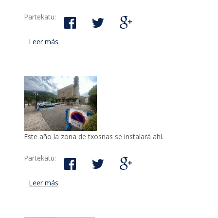
Partekatu:
Leer más
acerca de El Gobierno municipal hace una muy bue
Este año la zona de txosnas se instalará ahí.
Partekatu:
Leer más
acerca de Para mañana, 31 marzo, hay que vaciar 