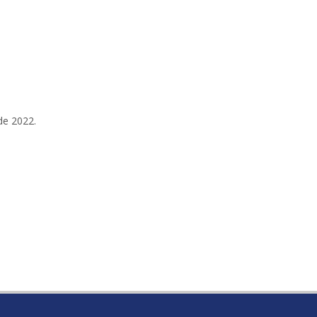
 técnico
de 2022.
 topógrafa