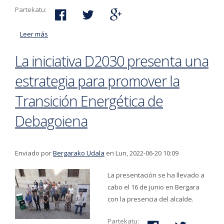
Partekatu:
Leer más
acerca de A partir de mañana, 1 de julio, el servicio de
atención ciudadana BAZ trabajará en horario de
La iniciativa D2030 presenta una
verano
estrategia para promover la
Transición Energética de
Debagoiena
Enviado por
Bergarako Udala
en Lun, 2022-06-20 10:09
La presentación se ha llevado a
cabo el 16 de junio en Bergara
con la presencia del alcalde.
Partekatu: