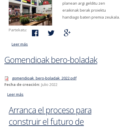
planean argi gelditu zen
eraikinak berak proiektu
handiago baten premia zeukala.
Partekatu:
Leer más
acerca de Baserritarren azoka sustatzeko Oxirondoko
gunea moldatu egingo da
Gomendioak bero-boladak
gomendioak_bero-boladak_2022.pdf
Fecha de creación:
Julio 2022
Leer más
acerca de Gomendioak bero-boladak
Arranca el proceso para
construir el futuro de