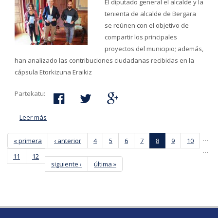
El diputado general el alcalde y la
tenienta de alcalde de Bergara
se reúnen con el objetivo de
compartir los principales
proyectos del municipio; además,
han analizado las contribuciones ciudadanas recibidas en la
cápsula Etorkizuna Eraikiz
Partekatu:
Leer más
acerca de Ayuntamiento de Bergara y Diputación
comparten proyectos por un futuro “más verde e
…
« primera
igualitario” para todas las personas
‹ anterior
4
5
6
7
8
9
10
…
11
12
siguiente ›
última »
Páginas