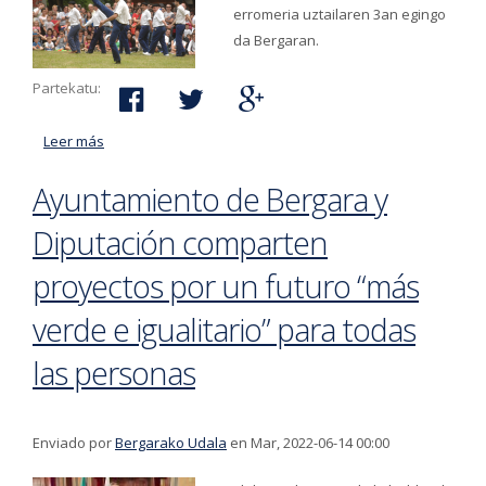
erromeria uztailaren 3an egingo
da Bergaran.
Partekatu:
Leer más
acerca de Ekainaren 15ean hasiko da Bergarako San
Martzialeko erromeriarako mahaiak eta aulkiak
Ayuntamiento de Bergara y
alokatzeko epea
Diputación comparten
proyectos por un futuro “más
verde e igualitario” para todas
las personas
Enviado por
Bergarako Udala
en Mar, 2022-06-14 00:00