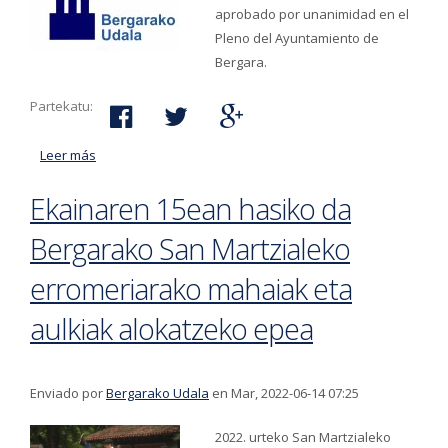
aprobado por unanimidad en el
Pleno del Ayuntamiento de
Bergara.
Partekatu:
Leer más
acerca de El Ayuntamiento de Bergara estudia los
pasos a dar una vez finalizada la vía administrativa en
Ekainaren 15ean hasiko da
el caso de Valogreene Paper BC, S.L.
Bergarako San Martzialeko
erromeriarako mahaiak eta
aulkiak alokatzeko epea
Enviado por
Bergarako Udala
en Mar, 2022-06-14 07:25
2022. urteko San Martzialeko