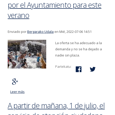
por el Ayuntamiento para este
verano
Enviado por
Bergarako Udala
en Mié, 2022-07-06 14:51
La oferta se ha adecuado a la
demanda y no se ha dejado a
nadie sin plaza.
Partekatu:
Leer más
acerca de 780 menores participan en las actividades
de ocio organizadas por el Ayuntamiento para este
A partir de mañana, 1 de julio, el
verano