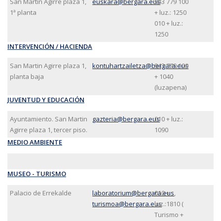
San Martin Agirre plaza 1,
euskara@bergara.eus
943 779 100
1ª planta
+ luz.: 1250
010 + luz.:
1250
INTERVENCIÓN / HACIENDA
San Martin Agirre plaza 1,
kontuhartzailetza@bergara.eus
943 779 100
planta baja
+ 1040
(luzapena)
JUVENTUD Y EDUCACIÓN
Ayuntamiento. San Martin
gazteria@bergara.eus
010 + luz.:
Agirre plaza 1, tercer piso.
1090
MEDIO AMBIENTE
MUSEO - TURISMO
Palacio de Errekalde
laboratorium@bergara.eus
010 +
,
turismoa@bergara.eus
luz.:1810 (
Turismo +