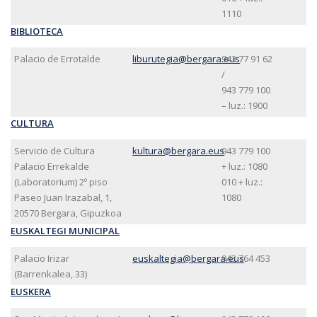
1110
BIBLIOTECA
Palacio de Errotalde
liburutegia@bergara.eus
943 77 91 62
/
943 779 100
– luz.: 1900
CULTURA
Servicio de Cultura
kultura@bergara.eus
943 779 100
Palacio Errekalde
+ luz.: 1080
(Laboratorium) 2º piso
010 + luz.:
Paseo Juan Irazabal, 1,
1080
20570 Bergara, Gipuzkoa
EUSKALTEGI MUNICIPAL
Palacio Irizar
euskaltegia@bergara.eus
943 764 453
(Barrenkalea, 33)
EUSKERA