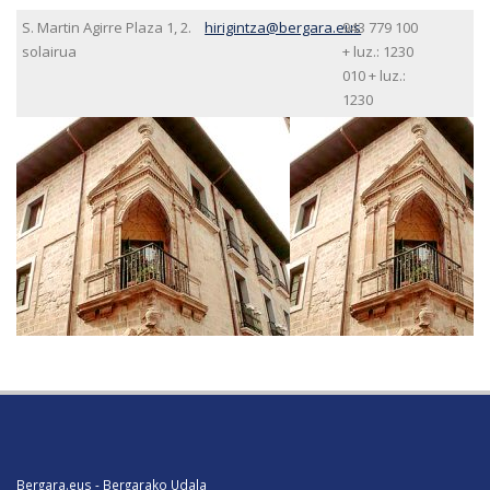
S. Martin Agirre Plaza 1, 2.
hirigintza@bergara.eus
943 779 100
solairua
+ luz.: 1230
010 + luz.:
1230
Bergara.eus - Bergarako Udala