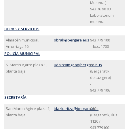
Museoa )
943 76 90 03
Laboratorium
museoa
OBRAS Y SERVICIOS
Almacén municipal.
obrak@bergara.eus
943 779 100
Arrurriaga 16
– luz.: 1700
POLICÍA MUNICIPAL
S. Martin Agirre plaza 1,
udaltzaingoa@bergara.eus
092
planta baja
(Bergaratik
deituz gero)
/
943 779 106
SECRETARÍA
San Martin Agirre plaza 1,
idazkaritza@bergara.eus
010
planta baja
(Bergaratik)+luz
1120 /
943 779100