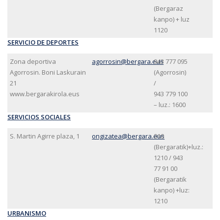
(Bergaraz
kanpo) + luz
1120
SERVICIO DE DEPORTES
Zona deportiva
agorrosin@bergara.eus
943 777 095
Agorrosin. Boni Laskurain
(Agorrosin)
21
/
www.bergarakirola.eus
943 779 100
– luz.: 1600
SERVICIOS SOCIALES
S. Martin Agirre plaza, 1
ongizatea@bergara.eus
010
(Bergaratik)+luz.:
1210 / 943
77 91 00
(Bergaratik
kanpo) +luz:
1210
URBANISMO