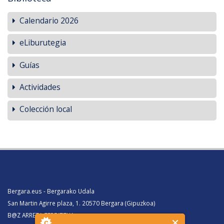
Calendario 2026
eLiburutegia
Guías
Actividades
Colección local
Bergara.eus - Bergarako Udala
San Martin Agirre plaza, 1. 20570 Bergara (Gipuzkoa)
B@Z ARRETA ZERBITZUA: