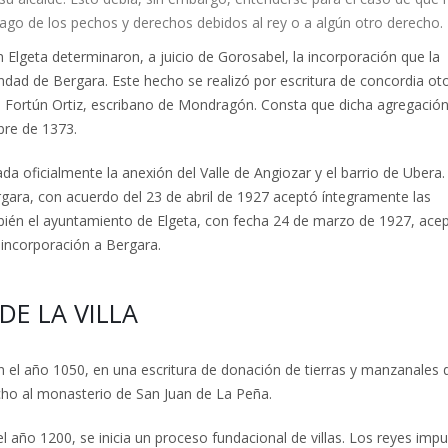
ago de los pechos y derechos debidos al rey o a algún otro derecho.
n Elgeta determinaron, a juicio de Gorosabel, la incorporación que la
ndad de Bergara. Este hecho se realizó por escritura de concordia o
te Fortún Ortiz, escribano de Mondragón. Consta que dicha agregación
bre de 1373.
ada oficialmente la anexión del Valle de Angiozar y el barrio de Ubera
rgara, con acuerdo del 23 de abril de 1927 aceptó íntegramente las
mbién el ayuntamiento de Elgeta, con fecha 24 de marzo de 1927, ace
 incorporación a Bergara.
DE LA VILLA
 el año 1050, en una escritura de donación de tierras y manzanales 
cho al monasterio de San Juan de La Peña.
l año 1200, se inicia un proceso fundacional de villas. Los reyes imp