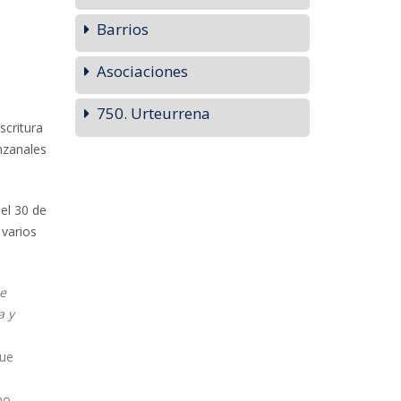
Barrios
Asociaciones
750. Urteurrena
scritura
nzanales
 el 30 de
 varios
ue
a y
que
no