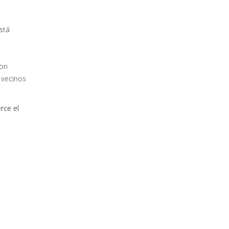
stá
con
 vecinos
rce el