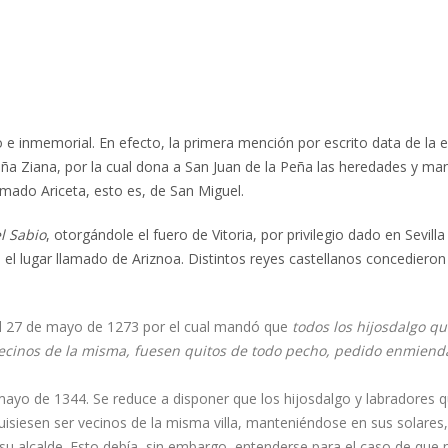
e inmemorial. En efecto, la primera mención por escrito data de la e
a Ziana, por la cual dona a San Juan de la Peña las heredades y ma
amado Ariceta, esto es, de San Miguel.
l Sabio
, otorgándole el fuero de Vitoria, por privilegio dado en Sevilla
n el lugar llamado de Ariznoa. Distintos reyes castellanos concedieron
a el 27 de mayo de 1273 por el cual mandó que
todos los hijosdalgo q
vecinos de la misma, fuesen quitos de todo pecho, pedido enmiend
e mayo de 1344. Se reduce a disponer que los hijosdalgo y labradores 
isiesen ser vecinos de la misma villa, manteniéndose en sus solares,
su alcalde. Esto debía, sin embargo, entenderse para el caso de que 