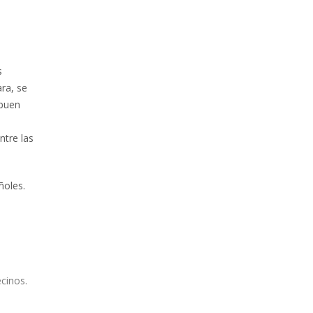
s
ara, se
 buen
ntre las
ñoles.
ecinos.