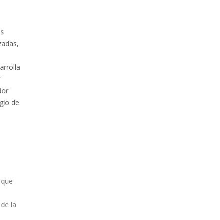
os
zadas,
arrolla
r
dor
egio de
 que
 de la