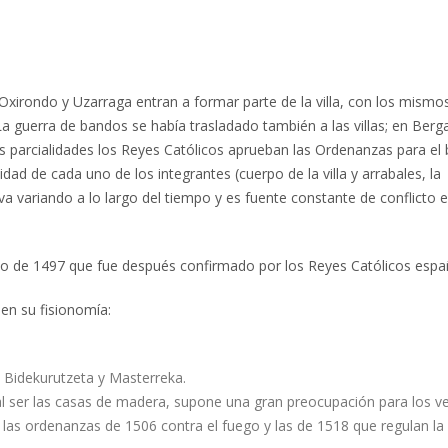
Oxirondo y Uzarraga entran a formar parte de la villa, con los mismo
La guerra de bandos se había trasladado también a las villas; en Berg
tas parcialidades los Reyes Católicos aprueban las Ordenanzas para el
idad de cada uno de los integrantes (cuerpo de la villa y arrabales, la
va variando a lo largo del tiempo y es fuente constante de conflicto e
lio de 1497 que fue después confirmado por los Reyes Católicos espa
 en su fisionomía:
e Bidekurutzeta y Masterreka.
s, al ser las casas de madera, supone una gran preocupación para los v
de las ordenanzas de 1506 contra el fuego y las de 1518 que regulan la