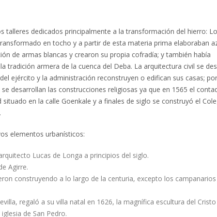
 talleres dedicados principalmente a la transformación del hierro: L
o transformado en tocho y a partir de esta materia prima elaboraban a
ción de armas blancas y crearon su propia cofradía; y también había
 tradición armera de la cuenca del Deba. La arquitectura civil se des
del ejército y la administración reconstruyen o edifican sus casas; po
e desarrollan las construcciones religiosas ya que en 1565 el conta
situado en la calle Goenkale y a finales de siglo se construyó el Col
.
vos elementos urbanísticos:
arquitecto Lucas de Longa a principios del siglo.
de Agirre.
eron construyendo a lo largo de la centuria, excepto los campanarios
villa, regaló a su villa natal en 1626, la magnífica escultura del Cristo
iglesia de San Pedro.