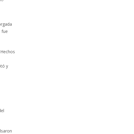
torgada
 fue
. Hechos
ptó y
del
ulsaron