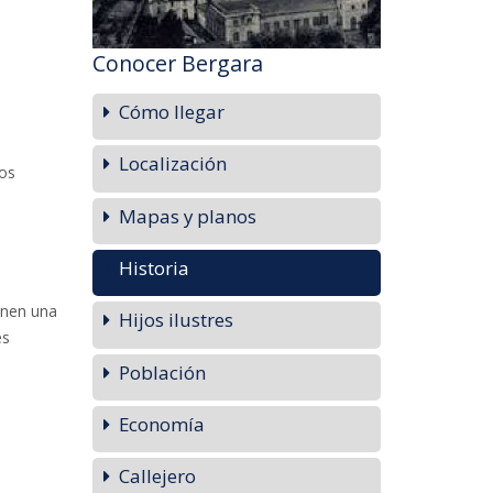
Conocer Bergara
Cómo llegar
Localización
dos
Mapas y planos
Historia
enen una
Hijos ilustres
es
Población
Economía
Callejero