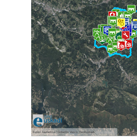
Eusko Jaurlaritza / Gobierno Vasco. GeoEuskadi
Beste batzuk...