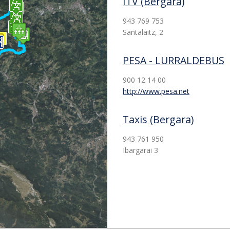
ITV (Bergara)
943 769 753
Santalaitz, 2
PESA - LURRALDEBUS
900 12 14 00
http://www.pesa.net
Taxis (Bergara)
943 761 950
Ibargarai 3