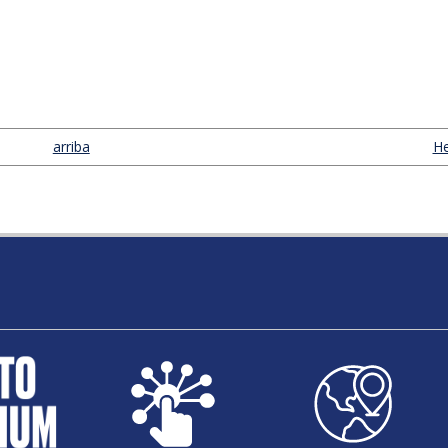
arriba
He