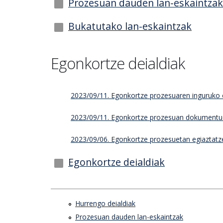
Prozesuan dauden lan-eskaintzak
Bukatutako lan-eskaintzak
Egonkortze deialdiak
2023/09/11. Egonkortze prozesuaren inguruko 
2023/09/11. Egonkortze prozesuan dokumentue
2023/09/06. Egonkortze prozesuetan egiaztatz
Egonkortze deialdiak
Hurrengo deialdiak
Prozesuan dauden lan-eskaintzak