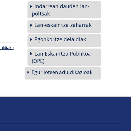
Indarrean dauden lan-
poltsak
Lan-eskaintza zaharrak
Egonkortze deialdiak
aldiak ›
Lan Eskaintza Publikoa
(OPE)
Egur loteen adjudikazioak