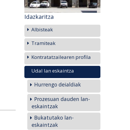
Idazkaritza
Albisteak
Tramiteak
Kontratatzailearen profila
Udal lan eskaintza
Hurrengo deialdiak
Prozesuan dauden lan-
eskaintzak
Bukatutako lan-
eskaintzak