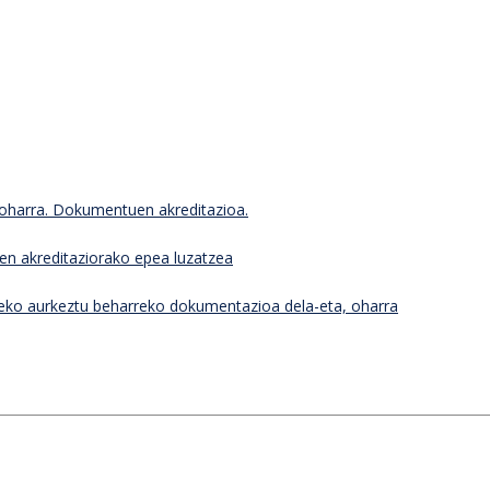
oharra. Dokumentuen akreditazioa.
n akreditaziorako epea luzatzea
eko aurkeztu beharreko dokumentazioa dela-eta, oharra