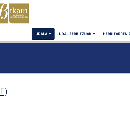
UDALA
UDAL ZERBITZUAK
HERRITARREN 
E)