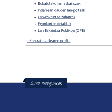
Bukatutako lan-eskaintzak
Indarrean dauden lan-poltsak
Lan-eskaintza zaharrak
Egonkortze deialdiak
Lan Eskaintza Publikoa (OPE)
‹ Kontratatzailearen profila
Gure webguneak