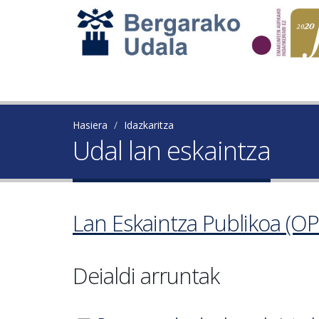
Hasiera
Idazkaritza
Udal lan eskaintza
Lan Eskaintza Publikoa (OP
Deialdi arruntak