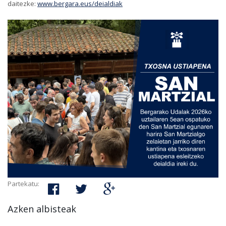
daitezke:
www.bergara.eus/deialdiak
Partekatu:
Azken albisteak