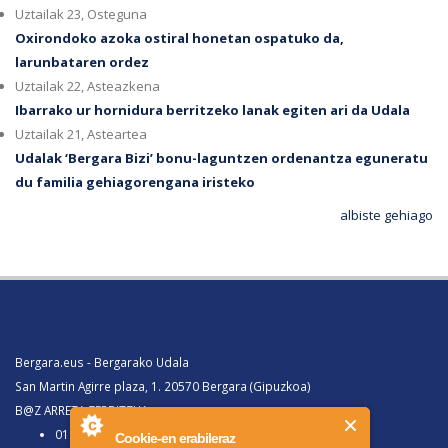
Uztailak 23, Osteguna
Oxirondoko azoka ostiral honetan ospatuko da,
larunbataren ordez
Uztailak 22, Asteazkena
Ibarrako ur hornidura berritzeko lanak egiten ari da Udala
Uztailak 21, Asteartea
Udalak ‘Bergara Bizi’ bonu-laguntzen ordenantza eguneratu
du familia gehiagorengana iristeko
albiste gehiago
Bergara.eus - Bergarako Udala
San Martin Agirre plaza, 1. 20570 Bergara (Gipuzkoa)
B@Z ARRETA ZERBITZUA:
010, Bergaratik deituz gero
Cookie-en erabileraz