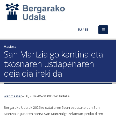
EU
/
ES
Hasiera
San Martzialgo kantina eta
txosnaren ustiapenaren
deialdia ireki da
webmaster
-k Al, 2026-06-01 09:52-n bidalia
Bergarako Udalak 2026ko uztailaren 5ean ospatuko den San
Martzial egunaren harira San Martzialgo zelaietan jarriko diren