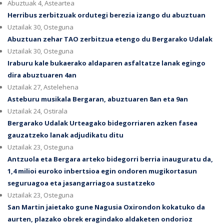
Abuztuak 4, Asteartea
Herribus zerbitzuak ordutegi berezia izango du abuztuan
Uztailak 30, Osteguna
Abuztuan zehar TAO zerbitzua etengo du Bergarako Udalak
Uztailak 30, Osteguna
Iraburu kale bukaerako aldaparen asfaltatze lanak egingo
dira abuztuaren 4an
Uztailak 27, Astelehena
Asteburu musikala Bergaran, abuztuaren 8an eta 9an
Uztailak 24, Ostirala
Bergarako Udalak Urteagako bidegorriaren azken fasea
gauzatzeko lanak adjudikatu ditu
Uztailak 23, Osteguna
Antzuola eta Bergara arteko bidegorri berria inauguratu da,
1,4 milioi euroko inbertsioa egin ondoren mugikortasun
seguruagoa eta jasangarriagoa sustatzeko
Uztailak 23, Osteguna
San Martin jaietako gune Nagusia Oxirondon kokatuko da
aurten, plazako obrek eragindako aldaketen ondorioz