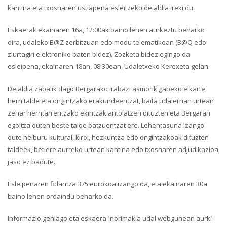
kantina eta txosnaren ustiapena esleitzeko deialdia ireki du.
Eskaerak ekainaren 16a, 12:00ak baino lehen aurkeztu beharko
dira, udaleko B@Z zerbitzuan edo modu telematikoan (B@Q edo
ziurtagiri elektroniko baten bidez). Zozketa bidez egingo da
esleipena, ekainaren 18an, 08:30ean, Udaletxeko Kerexeta gelan.
Deialdia zabalik dago Bergarako irabazi asmorik gabeko elkarte,
herri talde eta ongintzako erakundeentzat, baita udalerrian urtean
zehar herritarrentzako ekintzak antolatzen dituzten eta Bergaran
egoitza duten beste talde batzuentzat ere. Lehentasuna izango
dute helburu kultural, kirol, hezkuntza edo ongintzakoak dituzten
taldeek, betiere aurreko urtean kantina edo txosnaren adjudikazioa
jaso ez badute.
Esleipenaren fidantza 375 eurokoa izango da, eta ekainaren 30a
baino lehen ordaindu beharko da.
Informazio gehiago eta eskaera-inprimakia udal webgunean aurki