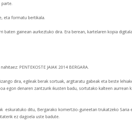
 parte.
, eta formatu bertikala.
i baten gainean aurkeztuko dira. Era berean, kartelaren kopia digital
e nahitaez: PENTEKOSTE JAIAK 2014 BERGARA.
zango dira, egileak berak sortuak, argitaratu gabeak eta beste lehiak
oa egon denaren zantzurik ikusten badu, sortutako kalteen aurrean k
.
ak eskuratuko ditu, Bergarako komertzio-guneetan trukatzeko Saria
taterik ez dagoela uste badute.