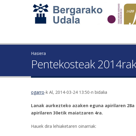
Hasiera
Pentekosteak 2014rako
ogarro
-k Al, 2014-03-24 13:50-n bidalia
Lanak aurkezteko azaken eguna apirilaren 28a 
apirilaren 30etik maiatzaren 4ra.
Hauek dira lehiaketaren oinarriak: