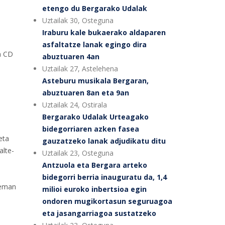
etengo du Bergarako Udalak
Uztailak 30, Osteguna
Iraburu kale bukaerako aldaparen
asfaltatze lanak egingo dira
a CD
abuztuaren 4an
Uztailak 27, Astelehena
Asteburu musikala Bergaran,
abuztuaren 8an eta 9an
Uztailak 24, Ostirala
Bergarako Udalak Urteagako
bidegorriaren azken fasea
eta
gauzatzeko lanak adjudikatu ditu
alte-
Uztailak 23, Osteguna
Antzuola eta Bergara arteko
bidegorri berria inauguratu da, 1,4
 eman
milioi euroko inbertsioa egin
ondoren mugikortasun seguruagoa
eta jasangarriagoa sustatzeko