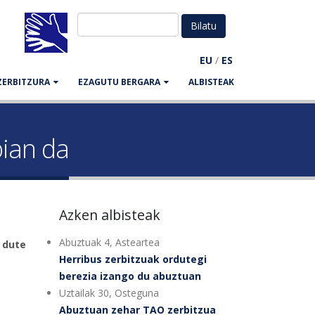
EU
/
ES
ZERBITZURA
EZAGUTU BERGARA
ALBISTEAK
bian da
Azken albisteak
Abuztuak 4, Asteartea
 dute
Herribus zerbitzuak ordutegi
berezia izango du abuztuan
Uztailak 30, Osteguna
Abuztuan zehar TAO zerbitzua