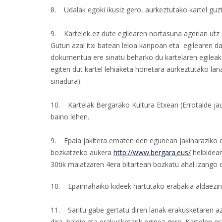
8. Udalak egoki ikusiz gero, aurkeztutako kartel guzt
9. Kartelek ez dute egilearen nortasuna agerian utz 
Gutun azal itxi batean leloa kanpoan eta egilearen da
dokumentua ere sinatu beharko du kartelaren egileak:
egiten dut kartel lehiaketa honetara aurkeztutako lana
sinadura).
10. Kartelak Bergarako Kultura Etxean (Errotalde jau
baino lehen.
9. Epaia jakitera ematen den egunean jakinaraziko d
bozkatzeko aukera
http://www.bergara.eus/
helbidean
30tik maiatzaren 4era bitartean bozkatu ahal izango 
10. Epaimahaiko kideek hartutako erabakia aldaezin
11. Saritu gabe gertatu diren lanak erakusketaren 
dira, baldin eta erakusketarik eginez gero. Kartelen e