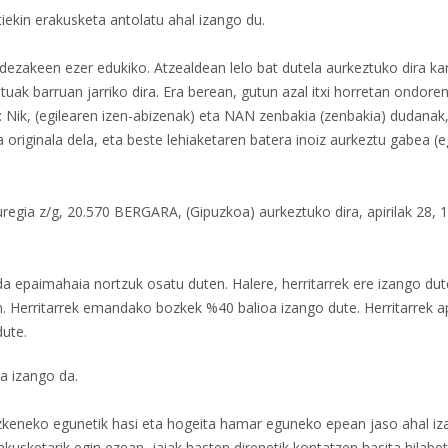
iekin erakusketa antolatu ahal izango du.
dezakeen ezer edukiko. Atzealdean lelo bat dutela aurkeztuko dira kar
tuak barruan jarriko dira. Era berean, gutun azal itxi horretan ondore
 Nik, (egilearen izen-abizenak) eta NAN zenbakia (zenbakia) dudanak,
 originala dela, eta beste lehiaketaren batera inoiz aurkeztu gabea (e
regia z/g, 20.570 BERGARA, (Gipuzkoa) aurkeztuko dira, apirilak 28, 
a epaimahaia nortzuk osatu duten. Halere, herritarrek ere izango dut
. Herritarrek emandako bozkek %40 balioa izango dute. Herritarrek ap
dute.
a izango da.
azkeneko egunetik hasi eta hogeita hamar eguneko epean jaso ahal i
rakusketarik egin ezean, jaiak hasten direnetik kontatzen hasita hilabe