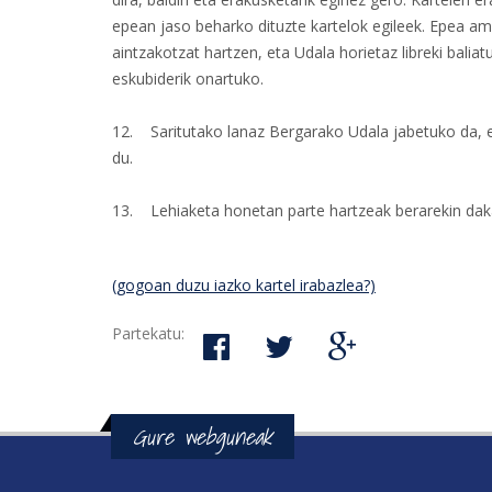
epean jaso beharko dituzte kartelok egileek. Epea am
aintzakotzat hartzen, eta Udala horietaz libreki bali
eskubiderik onartuko.
12. Saritutako lanaz Bergarako Udala jabetuko da, e
du.
13. Lehiaketa honetan parte hartzeak berarekin daka
(gogoan duzu iazko kartel irabazlea?)
Partekatu:
Gure webguneak