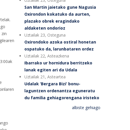
Uztailak 23, Osteguna
San Martin jaietako gune Nagusia
Oxirondon kokatuko da aurten,
telak.
plazako obrek eragindako
ngo
aldaketen ondorioz
 zin
Uztailak 23, Osteguna
gilearen
Oxirondoko azoka ostiral honetan
ospatuko da, larunbataren ordez
Uztailak 22, Asteazkena
13:00ak
Ibarrako ur hornidura berritzeko
lanak egiten ari da Udala
Uztailak 21, Asteartea
e
Udalak ‘Bergara Bizi’ bonu-
irilaren
laguntzen ordenantza eguneratu
du familia gehiagorengana iristeko
albiste gehiago
zango
teko