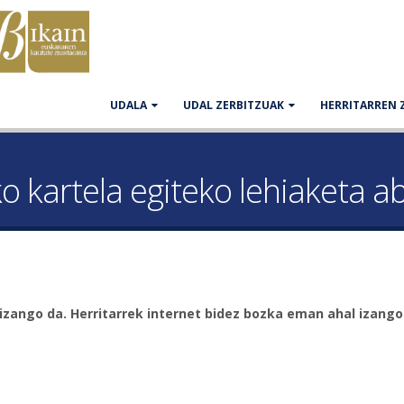
UDALA
UDAL ZERBITZUAK
HERRITARREN 
 kartela egiteko lehiaketa a
izango da. Herritarrek internet bidez bozka eman ahal izango