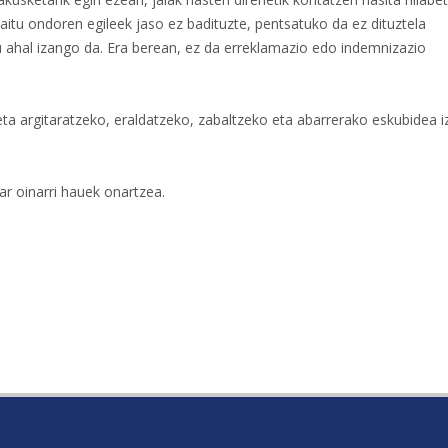
aitu ondoren egileek jaso ez badituzte, pentsatuko da ez dituztela
atu ahal izango da. Era berean, ez da erreklamazio edo indemnizazio
ta argitaratzeko, eraldatzeko, zabaltzeko eta abarrerako eskubidea 
r oinarri hauek onartzea.