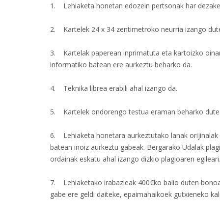
1. Lehiaketa honetan edozein pertsonak har dezake
2. Kartelek 24 x 34 zentimetroko neurria izango dute
3. Kartelak paperean inprimatuta eta kartoizko oinarr
informatiko batean ere aurkeztu beharko da.
4. Teknika librea erabili ahal izango da.
5. Kartelek ondorengo testua eraman beharko dut
6. Lehiaketa honetara aurkeztutako lanak orijinalak i
batean inoiz aurkeztu gabeak. Bergarako Udalak plagi
ordainak eskatu ahal izango dizkio plagioaren egileari
7. Lehiaketako irabazleak 400€ko balio duten bono
gabe ere geldi daiteke, epaimahaikoek gutxieneko kali