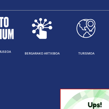
MUSEOA
BERGARAKO ARTXIBOA
TURISMOA