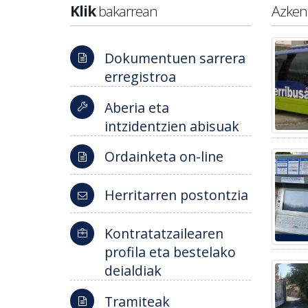
Klik
bakarrean
Azke
Dokumentuen sarrera
erregistroa
Aberia eta
intzidentzien abisuak
Ordainketa on-line
Herritarren postontzia
Kontratatzailearen
profila eta bestelako
deialdiak
Tramiteak