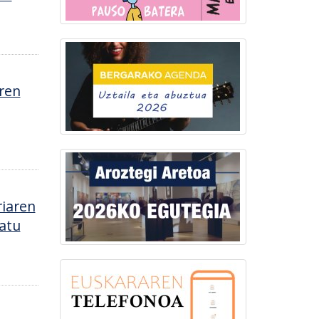
ren
iaren
atu