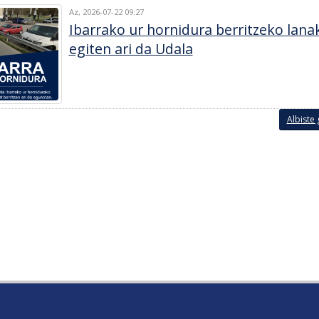
Az, 2026-07-22 09:27
Ibarrako ur hornidura berritzeko lana
egiten ari da Udala
Albiste