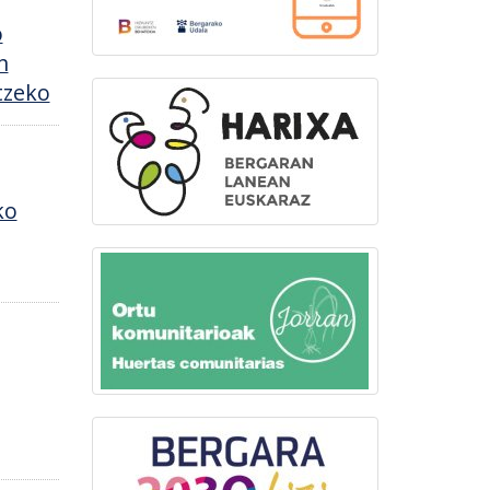
o
n
tzeko
ko