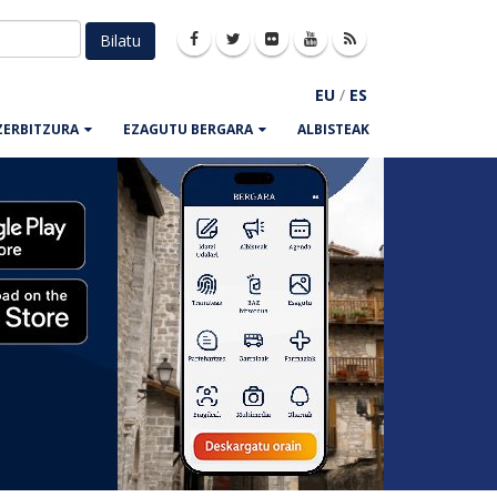
EU
/
ES
ZERBITZURA
EZAGUTU BERGARA
ALBISTEAK
Next