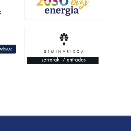
k
 gehiago