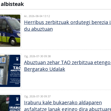
n
albisteak
Ar, 2026-08-04 13:12
Herribus zerbitzuak ordutegi berezia 
du abuztuan
Og, 2026-07-30 09:38
Abuztuan zehar TAO zerbitzua etengo
Bergarako Udalak
Og, 2026-07-30 09:37
Iraburu kale bukaerako aldaparen
asfaltatze lanak egingo dira abuztuar