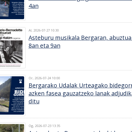
4an
Al, 2026-07-27 10:30
Asteburu musikala Bergaran, abuztua
8an eta 9an
Or, 2026-07-24 10:00
Bergarako Udalak Urteagako bidegorr
azken fasea gauzatzeko lanak adjudik
ditu
Og, 2026-07-23 13:35