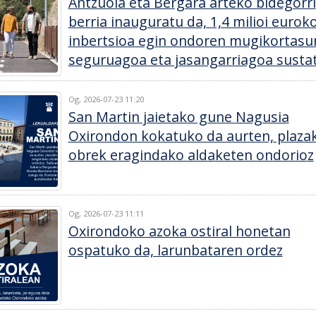
Antzuola eta Bergara arteko bidegorri
berria inauguratu da, 1,4 milioi eurok
inbertsioa egin ondoren mugikortasu
seguruagoa eta jasangarriagoa susta
Og, 2026-07-23 11:20
San Martin jaietako gune Nagusia
Oxirondon kokatuko da aurten, plaza
obrek eragindako aldaketen ondorioz
Og, 2026-07-23 11:11
Oxirondoko azoka ostiral honetan
ospatuko da, larunbataren ordez