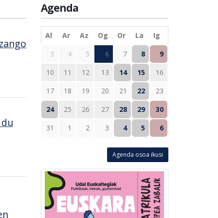
Agenda
Al
Ar
Az
Og
Or
La
Ig
izango
3
4
5
6
7
8
9
10
11
12
13
14
15
16
17
18
19
20
21
22
23
24
25
26
27
28
29
30
 du
31
1
2
3
4
5
6
Agenda osoa ikusi
en