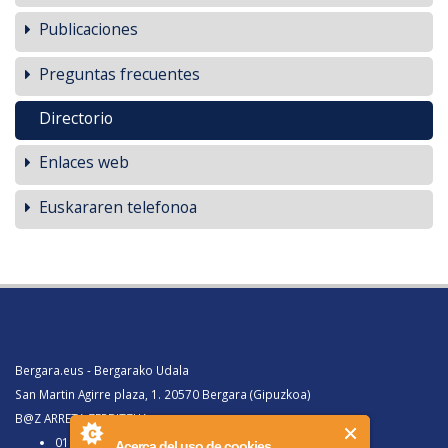
Publicaciones
Preguntas frecuentes
Directorio
Enlaces web
Euskararen telefonoa
Bergara.eus - Bergarako Udala
San Martin Agirre plaza, 1. 20570 Bergara (Gipuzkoa)
B@Z ARRETA ZERBITZUA:
010, Bergaratik deituz gero
Acerca del uso de cookies