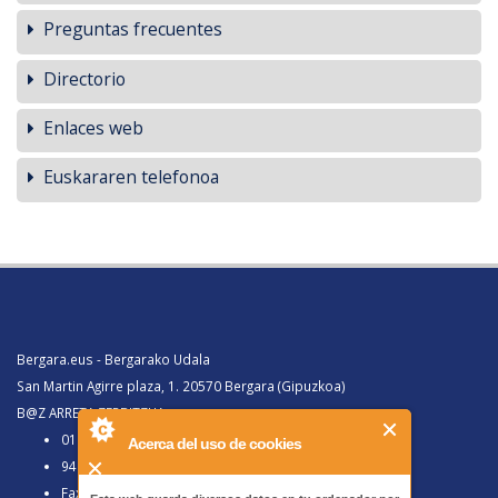
Preguntas frecuentes
Directorio
Enlaces web
Euskararen telefonoa
Bergara.eus - Bergarako Udala
San Martin Agirre plaza, 1. 20570 Bergara (Gipuzkoa)
B@Z ARRETA ZERBITZUA:
010, Bergaratik deituz gero
Acerca del uso de cookies
943 77 91 00, Bergaraz kanpotik deituz gero
Faxa 943 77 91 63