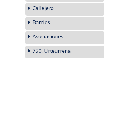
Callejero
Barrios
Asociaciones
750. Urteurrena