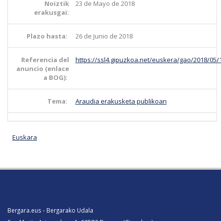
Noiztik
23 de Mayo de 2018
erakusgai:
Plazo hasta:
26 de Junio de 2018
Referencia del
https://ssl4.gipuzkoa.net/euskera/gao/2018/05
anuncio (enlace
a BOG):
Tema:
Araudia erakusketa publikoan
Euskara
Bergara.eus - Bergarako Udala