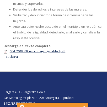
mismas y superarlas.
Defender los derechos e intereses de las mujeres.
Visibilizar y denunciar toda forma de violencia hacia las
mujeres.
Ante cualquier hecho sucedido en el municipio en relación con
el ámbito de la igualdad, detectarlo, analizarlo y canalizar la
respuesta precisa.
Descarga del texto completo:
064_2018_00_es_consejo_igualdad.pdf
Euskara
Bergara.eus - Bergarako Udala
San Martin Agirre plaza, 1. 20570 Bergara (Gipuzkoa)
B@Z ARRETA ZERBITZUA: