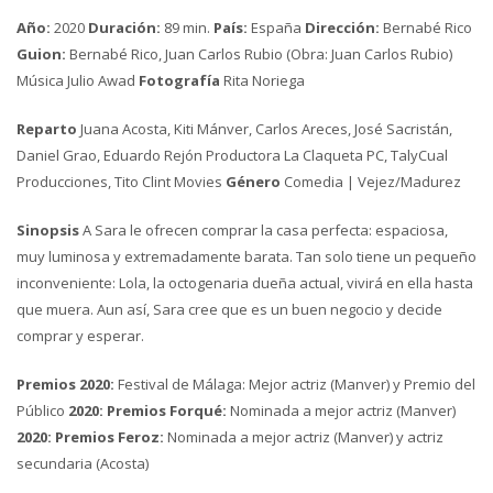
Año:
2020
Duración:
89 min.
País:
España
Dirección:
Bernabé Rico
Guion:
Bernabé Rico, Juan Carlos Rubio (Obra: Juan Carlos Rubio)
Música Julio Awad
Fotografía
Rita Noriega
Reparto
Juana Acosta, Kiti Mánver, Carlos Areces, José Sacristán,
Daniel Grao, Eduardo Rejón Productora La Claqueta PC, TalyCual
Producciones, Tito Clint Movies
Género
Comedia | Vejez/Madurez
Sinopsis
A Sara le ofrecen comprar la casa perfecta: espaciosa,
muy luminosa y extremadamente barata. Tan solo tiene un pequeño
inconveniente: Lola, la octogenaria dueña actual, vivirá en ella hasta
que muera. Aun así, Sara cree que es un buen negocio y decide
comprar y esperar.
Premios 2020:
Festival de Málaga: Mejor actriz (Manver) y Premio del
Público
2020: Premios Forqué:
Nominada a mejor actriz (Manver)
2020: Premios Feroz:
Nominada a mejor actriz (Manver) y actriz
secundaria (Acosta)