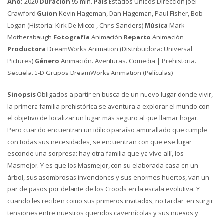
Año:
2020
Duración
95 min.
País
Estados Unidos Dirección Joel
Crawford
Guion
Kevin Hageman, Dan Hageman, Paul Fisher, Bob
Logan (Historia: Kirk De Micco , Chris Sanders)
Música
Mark
Mothersbaugh
Fotografía
Animación
Reparto
Animación
Productora
DreamWorks Animation (Distribuidora: Universal
Pictures)
Género
Animación. Aventuras. Comedia | Prehistoria.
Secuela. 3-D Grupos DreamWorks Animation (Películas)
Sinopsis
Obligados a partir en busca de un nuevo lugar donde vivir,
la primera familia prehistórica se aventura a explorar el mundo con
el objetivo de localizar un lugar más seguro al que llamar hogar.
Pero cuando encuentran un idílico paraíso amurallado que cumple
con todas sus necesidades, se encuentran con que ese lugar
esconde una sorpresa: hay otra familia que ya vive allí, los
Masmejor. Y es que los Masmejor, con su elaborada casa en un
árbol, sus asombrosas invenciones y sus enormes huertos, van un
par de pasos por delante de los Croods en la escala evolutiva. Y
cuando les reciben como sus primeros invitados, no tardan en surgir
tensiones entre nuestros queridos cavernícolas y sus nuevos y