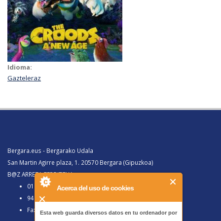
Idioma:
Gazteleraz
Bergara.eus - Bergarako Udala
San Martin Agirre plaza, 1. 20570 Bergara (Gipuzkoa)
B@Z ARRETA ZERBITZUA:
010, Bergaratik deituz gero
Acerca del uso de cookies
943 77 91 00, Bergaraz kanpotik deituz gero
Faxa 943 77 91 63
Esta web guarda diversos datos en tu ordenador por