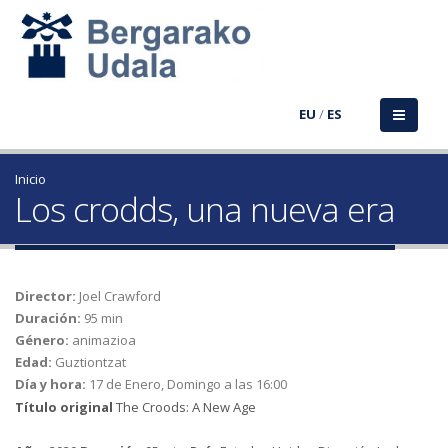
EU
/
ES
Inicio
Los crodds, una nueva era
Director:
Joel Crawford
Duración:
95 min
Género:
animazioa
Edad:
Guztiontzat
Día y hora:
17 de Enero, Domingo a las 16:00
Título original
The Croods: A New Age