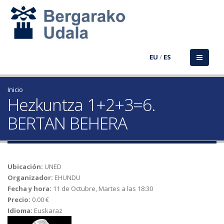
EU
/
ES
Inicio
Hezkuntza 1+2+3=6.
BERTAN BEHERA
Ubicación:
UNED
Organizador:
EHUNDU
Fecha y hora:
11 de Octubre, Martes a las 18:30
Precio:
0.00 €
Idioma:
Euskaraz