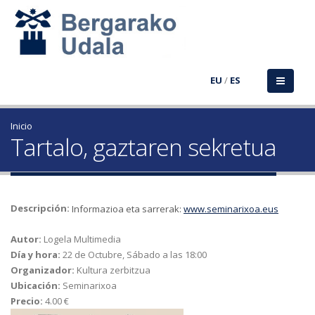
EU
/
ES
Inicio
Tartalo, gaztaren sekretua
Descripción:
Informazioa eta sarrerak:
www.seminarixoa.eus
Autor:
Logela Multimedia
Día y hora:
22 de Octubre, Sábado a las 18:00
Organizador:
Kultura zerbitzua
Ubicación:
Seminarixoa
Precio:
4.00 €