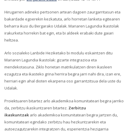
Hirugarren adineko pertsonen artean dagoen zaurgarritasun eta
bakardade egoerekin kezkatuta, arlo horretan lanketa egitearen
beharra ikusi du Bergarako Udalak. Mariaren Lagundia Ikastolak
irakurketa horrekin bat egin, eta bi aldeek erabaki dute gaiari
heltzea.
Arlo sozialeko Lanbide Heziketako bi modulu eskaintzen ditu
Mariaren Lagundia Ikastolak: gizarte integrazioa eta
mendekotasuna. Ziklo horietan matrikulatzen diren ikasleen
ezagutza eta ikasteko grina herrira begira jarri nahi dira, izan ere,
herriari egin ahal dioten ekarpena oso garrantzitsua dela uste du
Udalak.
Proiektuaren bitartez arlo akademikoa komunitateari begira jarriko
da, zerbitzu ikaskuntzaren bitartez.
Zerbitzu
ikaskuntzak
arlo akademikoa komunitateari begira jartzen du,
komunitateari egindako zerbitzu hau hezkuntzarekin eta
autoezagutzarekin integratzen du, esperientzia hezigarria