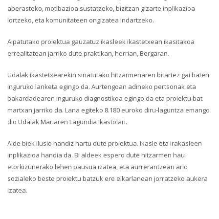
aberasteko, motibazioa sustatzeko, bizitzan gizarte inplikazioa
lortzeko, eta komunitateen ongizatea indartzeko.
Aipatutako proiektua gauzatuz ikasleek ikastetxean ikasitakoa
errealitatean jarriko dute praktikan, herrian, Bergaran.
Udalak ikastetxearekin sinatutako hitzarmenaren bitartez gai baten
inguruko lanketa egingo da. Aurtengoan adineko pertsonak eta
bakardadearen inguruko diagnostikoa egingo da eta proiektu bat
martxan jarriko da. Lana egiteko 8.180 euroko diru-laguntza emango
dio Udalak Mariaren Lagundia Ikastolari.
Alde biek ilusio handiz hartu dute proiektua. Ikasle eta irakasleen
inplikazioa handia da. Bi aldeek espero dute hitzarmen hau
etorkizunerako lehen pausua izatea, eta aurrerantzean arlo
sozialeko beste proiektu batzuk ere elkarlanean jorratzeko aukera
izatea.