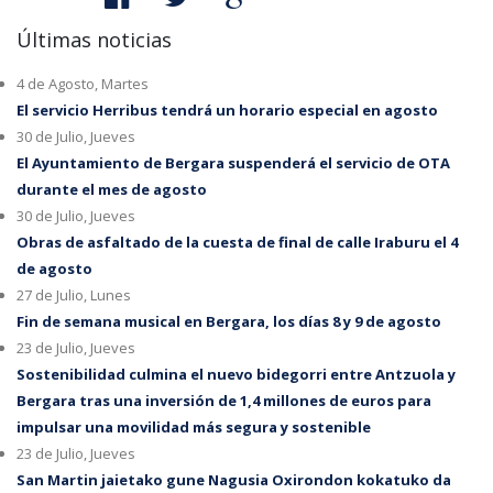
Últimas noticias
4 de Agosto, Martes
El servicio Herribus tendrá un horario especial en agosto
30 de Julio, Jueves
El Ayuntamiento de Bergara suspenderá el servicio de OTA
durante el mes de agosto
30 de Julio, Jueves
Obras de asfaltado de la cuesta de final de calle Iraburu el 4
de agosto
27 de Julio, Lunes
Fin de semana musical en Bergara, los días 8 y 9 de agosto
23 de Julio, Jueves
Sostenibilidad culmina el nuevo bidegorri entre Antzuola y
Bergara tras una inversión de 1,4 millones de euros para
impulsar una movilidad más segura y sostenible
23 de Julio, Jueves
San Martin jaietako gune Nagusia Oxirondon kokatuko da