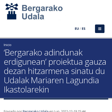
EU
/
ES
Inicio
‘Bergarako adindunak
erdigunean’ proiektua gauza
dezan hitzarmena sinatu du
Udalak Mariaren Lagundia
Ikastolarekin
Enviado por
Bergarako Udala
en Lun, 2022-12-19 15:44