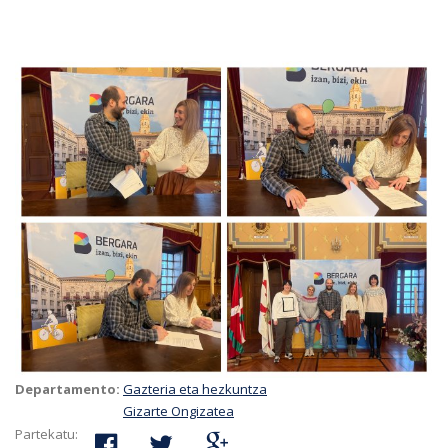
Departamento:
Gazteria eta hezkuntza
Gizarte Ongizatea
Partekatu: