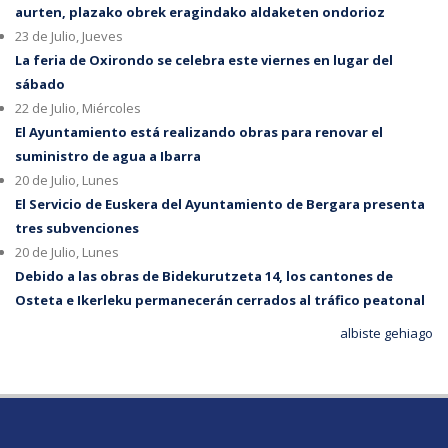
aurten, plazako obrek eragindako aldaketen ondorioz
23 de Julio, Jueves
La feria de Oxirondo se celebra este viernes en lugar del
sábado
22 de Julio, Miércoles
El Ayuntamiento está realizando obras para renovar el
suministro de agua a Ibarra
20 de Julio, Lunes
El Servicio de Euskera del Ayuntamiento de Bergara presenta
tres subvenciones
20 de Julio, Lunes
Debido a las obras de Bidekurutzeta 14, los cantones de
Osteta e Ikerleku permanecerán cerrados al tráfico peatonal
albiste gehiago