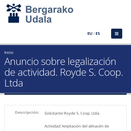
EU
/
ES
Inicio
Anuncio sobre legalización
de actividad. Royde S. Coop.
Ltda
Descripción:
Solicitante:
Royde S. Coop. Ltda.
Actividad:
Ampliación del almacén de