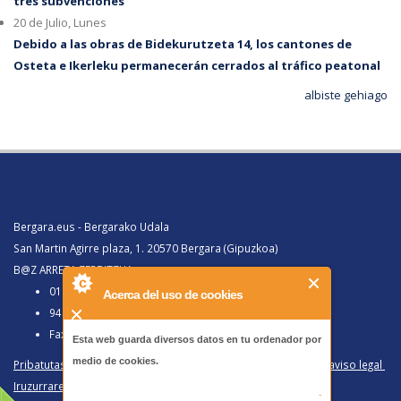
tres subvenciones
20 de Julio, Lunes
Debido a las obras de Bidekurutzeta 14, los cantones de
Osteta e Ikerleku permanecerán cerrados al tráfico peatonal
albiste gehiago
Bergara.eus - Bergarako Udala
San Martin Agirre plaza, 1. 20570 Bergara (Gipuzkoa)
B@Z ARRETA ZERBITZUA:
010, Bergaratik deituz gero
Acerca del uso de cookies
943 77 91 00, Bergaraz kanpotik deituz gero
Faxa 943 77 91 63
Esta web guarda diversos datos en tu ordenador por
medio de cookies.
Pribatutasun politika eta lege oharra
/
Política de privacidad y aviso legal
Iruzurraren Aurkako Politika
/
Política Antifraude
-