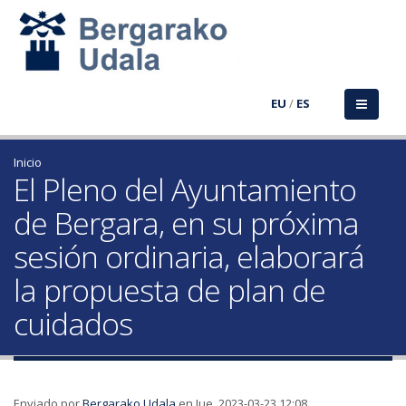
EU
/
ES
Inicio
El Pleno del Ayuntamiento
de Bergara, en su próxima
sesión ordinaria, elaborará
la propuesta de plan de
cuidados
Enviado por
Bergarako Udala
en Jue, 2023-03-23 12:08