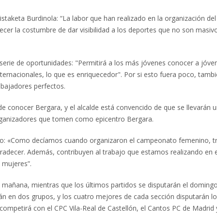
rristaketa Burdinola: “La labor que han realizado en la organización del
cer la costumbre de dar visibilidad a los deportes que no son masiv
 serie de oportunidades: "Permitirá a los más jóvenes conocer a jóve
ternacionales, lo que es enriquecedor". Por si esto fuera poco, tamb
bajadores perfectos.
e conocer Bergara, y el alcalde está convencido de que se llevarán 
rganizadores que tomen como epicentro Bergara.
o: «Como decíamos cuando organizaron el campeonato femenino, t
gradecer. Además, contribuyen al trabajo que estamos realizando en e
 mujeres”.
mañana, mientras que los últimos partidos se disputarán el domingo
irán en dos grupos, y los cuatro mejores de cada sección disputarán l
y competirá con el CPC Vila-Real de Castellón, el Cantos PC de Madrid 