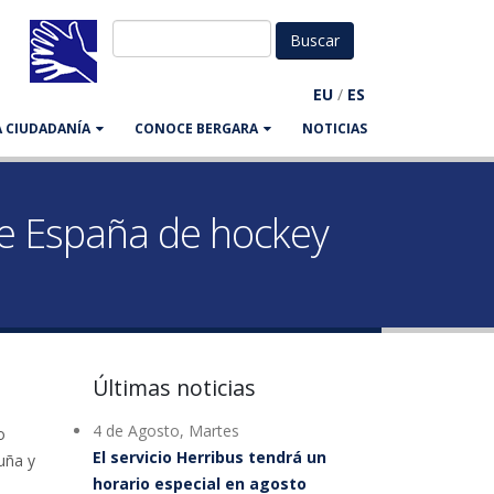
EU
/
ES
LA CIUDADANÍA
CONOCE BERGARA
NOTICIAS
de España de hockey
Últimas noticias
4 de Agosto, Martes
o
El servicio Herribus tendrá un
uña y
horario especial en agosto