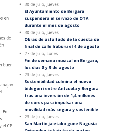
30 de Julio, Jueves
El Ayuntamiento de Bergara
os en
suspenderá el servicio de OTA
durante el mes de agosto
30 de Julio, Jueves
nes de
Obras de asfaltado de la cuesta de
ién
final de calle Iraburu el 4 de agosto
27 de Julio, Lunes
Fin de semana musical en Bergara,
un buen
los días 8 y 9 de agosto
23 de Julio, Jueves
Sostenibilidad culmina el nuevo
rabajan
bidegorri entre Antzuola y Bergara
l
tras una inversión de 1,4 millones
de euros para impulsar una
movilidad más segura y sostenible
. En
23 de Julio, Jueves
os
San Martin jaietako gune Nagusia
y el CP
Oxirondon kokatuko da aurten,