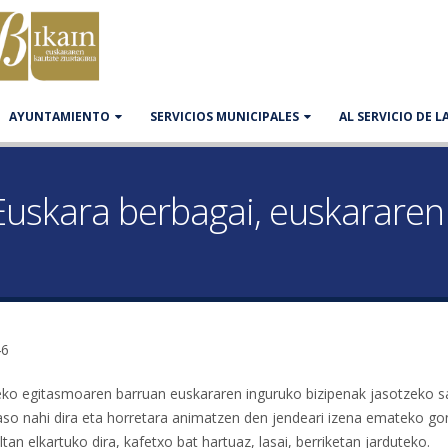
AYUNTAMIENTO
SERVICIOS MUNICIPALES
AL SERVICIO DE 
uskara berbagai, euskararen
46
eko egitasmoaren barruan euskararen inguruko bizipenak jasotzeko s
jaso nahi dira eta horretara animatzen den jendeari izena emateko go
tan elkartuko dira, kafetxo bat hartuaz, lasai, berriketan jarduteko.