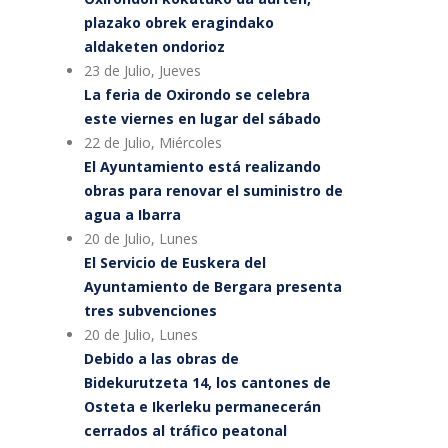
plazako obrek eragindako
aldaketen ondorioz
23 de Julio, Jueves
La feria de Oxirondo se celebra
este viernes en lugar del sábado
22 de Julio, Miércoles
El Ayuntamiento está realizando
obras para renovar el suministro de
agua a Ibarra
20 de Julio, Lunes
El Servicio de Euskera del
Ayuntamiento de Bergara presenta
tres subvenciones
20 de Julio, Lunes
Debido a las obras de
Bidekurutzeta 14, los cantones de
Osteta e Ikerleku permanecerán
cerrados al tráfico peatonal