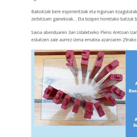
Bakoitzak bere esperientziak eta inguruan ezagututa
zerbitzuen gainekoak… Eta bizipen horietako batzuk b
Saioa abenduaren 3an Udaletxeko Pleno Aretoan izango
eskatzen zaie aurrez izena ematea azaroaren 29rako 