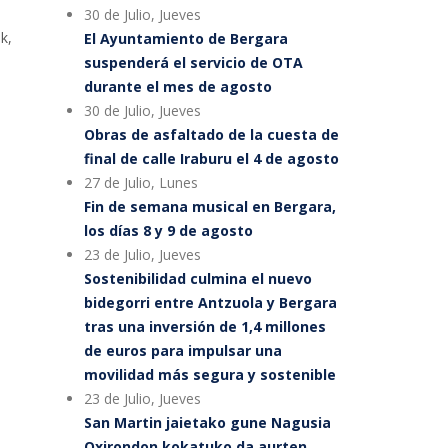
30 de Julio, Jueves
k,
El Ayuntamiento de Bergara
suspenderá el servicio de OTA
durante el mes de agosto
30 de Julio, Jueves
Obras de asfaltado de la cuesta de
final de calle Iraburu el 4 de agosto
27 de Julio, Lunes
Fin de semana musical en Bergara,
los días 8 y 9 de agosto
23 de Julio, Jueves
Sostenibilidad culmina el nuevo
bidegorri entre Antzuola y Bergara
tras una inversión de 1,4 millones
de euros para impulsar una
movilidad más segura y sostenible
23 de Julio, Jueves
San Martin jaietako gune Nagusia
Oxirondon kokatuko da aurten,