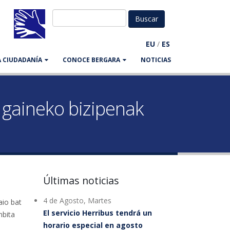
EU
/
ES
LA CIUDADANÍA
CONOCE BERGARA
NOTICIAS
 gaineko bizipenak
Últimas noticias
4 de Agosto, Martes
aio bat
El servicio Herribus tendrá un
nbita
horario especial en agosto