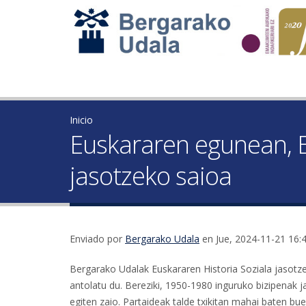
Inicio
Euskararen egunean, E
jasotzeko saioa
Enviado por
Bergarako Udala
en Jue, 2024-11-21 16:
Bergarako Udalak Euskararen Historia Soziala jasotz
antolatu du. Bereziki, 1950-1980 inguruko bizipenak 
egiten zaio. Partaideak talde txikitan mahai baten buel