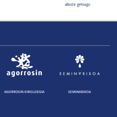
albiste gehiago
AGORROSIN KIROLDEGIA
SEMINARIXOA