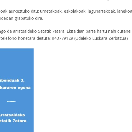
koak aurkeztuko ditu: umetakoak, eskolakoak, lagunartekoak, lanekoa
ideoan grabatuko dira.
 da arratsaldeko 5etatik 7etara. Ekitaldian parte hartu nahi dutenei
telefono honetara deituta: 943779129 (Udaleko Euskara Zerbitzua)