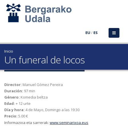
EU
/
ES
Inicio
Un funeral de locos
Director:
Manuel Gómez Pereira
Duración:
97 min
Género:
Komedia beltza
Edad:
+ 12 urte
Día y hora:
4 de Mayo, Domingo a las 19:30
Precio:
5.00 €
Informazioa eta sarrerak:
www.seminarixoa.eus