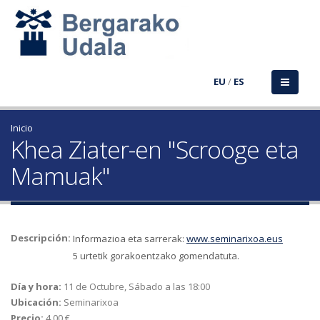
EU
/
ES
Inicio
Khea Ziater-en "Scrooge eta
Mamuak"
Descripción:
Informazioa eta sarrerak:
www.seminarixoa.eus
5 urtetik gorakoentzako gomendatuta.
Día y hora:
11 de Octubre, Sábado a las 18:00
Ubicación:
Seminarixoa
Precio:
4.00 €