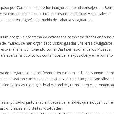
 su paso por Zarautz —donde fue inaugurada por el consejero—, Beasai
a continuarán su itinerancia por espacios públicos y culturales de
 de Añana, Valdegovía, La Puebla de Labarca y Laguardia.
torium acoge un programa de actividades complementarias en torno a
n del museo, se han organizado visitas guiadas y talleres divulgativos 
, esta mañana, coincidiendo con el Día Internacional de los Museos,
para acercar al público los contenidos de la exposición y el fenómeno
xoa de Bergara, con la conferencia en euskera "Eclipses y enigma" im
en colaboración con Kutxa Fundazioa. Y el 3 de julio Josu González, de
“Eclipses: los astros jugando al escondite”, también en el Seminarixoa
nes impulsadas junto a las entidades de Jakindari, que incluyen confe
 astronómicas en distintas localidades.