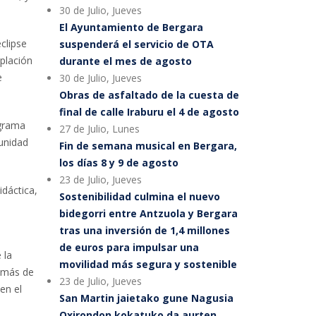
30 de Julio, Jueves
El Ayuntamiento de Bergara
clipse
suspenderá el servicio de OTA
plación
durante el mes de agosto
e
30 de Julio, Jueves
Obras de asfaltado de la cuesta de
final de calle Iraburu el 4 de agosto
ograma
27 de Julio, Lunes
tunidad
Fin de semana musical en Bergara,
los días 8 y 9 de agosto
23 de Julio, Jueves
dáctica,
Sostenibilidad culmina el nuevo
bidegorri entre Antzuola y Bergara
tras una inversión de 1,4 millones
de euros para impulsar una
 la
movilidad más segura y sostenible
e más de
23 de Julio, Jueves
en el
San Martin jaietako gune Nagusia
Oxirondon kokatuko da aurten,