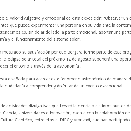
ado el valor divulgativo y emocional de esta exposición: “Observar un e
antes que puede experimentar una persona en su vida ante la contem
retendemos es, sin dejar de lado la parte emocional, aportar una part
mía y el funcionamiento del sistema solar”.
a mostrado su satisfacción por que Bergara forme parte de este pr
ue “el eclipse solar total del próximo 12 de agosto supondrá una opor
nocer el entorno a través de la astronomía”.
, está diseñada para acercar este fenómeno astronómico de manera di
a la ciudadanía a comprender y disfrutar de un evento excepcional.
 actividades divulgativas que llevará la ciencia a distintos puntos de
e Ciencia, Universidades e Innovación, cuenta con la colaboración d
 Cultura Científica, entre ellas el DIPC y Aranzadi, que han participado 