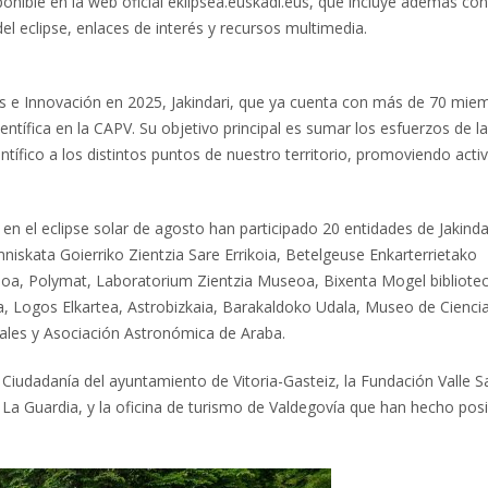
onible en la web oficial eklipsea.euskadi.eus, que incluye además co
el eclipse, enlaces de interés y recursos multimedia.
s e Innovación en 2025, Jakindari, que ya cuenta con más de 70 mie
ientífica en la CAPV. Su objetivo principal es sumar los esfuerzos de l
ntífico a los distintos puntos de nuestro territorio, promoviendo acti
n el eclipse solar de agosto han participado 20 entidades de Jakindar
iskata Goierriko Zientzia Sare Errikoia, Betelgeuse Enkarterrietako
oa, Polymat, Laboratorium Zientzia Museoa, Bixenta Mogel bibliotec
a, Logos Elkartea, Astrobizkaia, Barakaldoko Udala, Museo de Cienci
ales y Asociación Astronómica de Araba.
Ciudadanía del ayuntamiento de Vitoria-Gasteiz, la Fundación Valle S
La Guardia, y la oficina de turismo de Valdegovía que han hecho pos