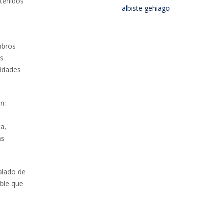
ntenidos
albiste gehiago
mbros
as
vidades
i:
a,
as
alado de
ible que