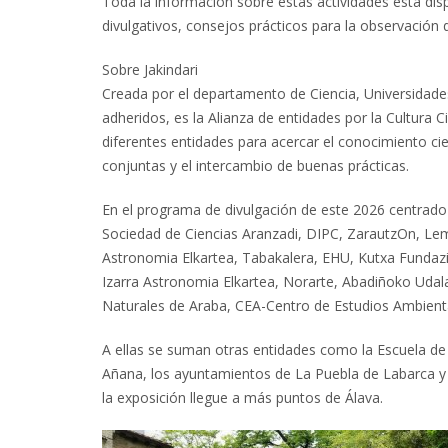
Toda la información sobre estas actividades está disp
divulgativos, consejos prácticos para la observación d
Sobre Jakindari
Creada por el departamento de Ciencia, Universidade
adheridos, es la Alianza de entidades por la Cultura C
diferentes entidades para acercar el conocimiento cie
conjuntas y el intercambio de buenas prácticas.
En el programa de divulgación de este 2026 centrado e
Sociedad de Ciencias Aranzadi, DIPC, ZarautzOn, Lemn
Astronomia Elkartea, Tabakalera, EHU, Kutxa Fundazi
Izarra Astronomia Elkartea, Norarte, Abadiñoko Udal
Naturales de Araba, CEA-Centro de Estudios Ambient
A ellas se suman otras entidades como la Escuela de 
Añana, los ayuntamientos de La Puebla de Labarca y 
la exposición llegue a más puntos de Álava.