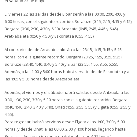
el sábado 23 de mayo.
El viernes 22 las salidas desde Eibar serán a las 00:00, 2:00, 4:00 y
6:00 horas, con el siguiente recorrido: Soraluze (0:15, 2:15, 4:15 y 6:15),
Bergara (0:30, 2:30, 4:30 y 6:30), Arrasate (0:45, 2:45, 4:45 y 6:45),
Aretxabaleta (0:50 y 4:50) y Eskoriatza (0:55, 4:55).
Al contrario, desde Arrasate saldrán a las 23:15, 1:15, 3:15 y 5:15
horas, con el siguiente recorrido: Bergara (23:25, 1:25, 3:25, 5:25),
Soraluze (23:40, 1:40, 3:40 y 5:40) y Eibar (23:55, 1:55, 3:55, 5:55).
Además, a las 1:00 y 5:00 horas habrá servicio desde Eskoriatza y a
las 1:05 y 5:05 horas desde Aretxabaleta.
Además, el viernes y el sábado habrá salidas desde Antzuola a las
0:30, 1:30, 2:30, 3:30 y 5:30 horas con el siguiente recorrido: Bergara
(0:40, 1:40, 2:40, 3:40 y 5:40), Oñati (1:55, 3:55, 5:55) y Elgeta (0:55, 2:55 y
4:55).
Para regresar, habrá servicios desde Elgeta a las 1:00, 3:00 y 5:00
horas, y desde Oñati a las 00:00, 2:00 y 4:00 horas, llegando hasta
Bergara y Antzuola (excepto en Antzuola a las 4:25 horas).