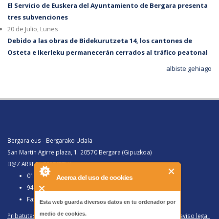
El Servicio de Euskera del Ayuntamiento de Bergara presenta
tres subvenciones
20 de Julio, Lunes
Debido a las obras de Bidekurutzeta 14, los cantones de
Osteta e Ikerleku permanecerán cerrados al tráfico peatonal
albiste gehiago
Bergara.eus - Bergarako Udala
San Martin Agirre plaza, 1. 20570 Bergara (Gipuzkoa)
B@Z ARRETA ZERBITZUA:
010, Bergaratik deituz gero
Acerca del uso de cookies
943 77 91 00, Bergaraz kanpotik deituz gero
Faxa 943 77 91 63
Esta web guarda diversos datos en tu ordenador por
medio de cookies.
Pribatutasun politika eta lege oharra
/
Política de privacidad y aviso legal