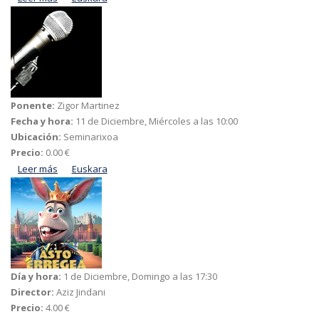
taldearen "Entrecomillas"
Ponente:
Zigor Martinez
Fecha y hora:
11 de Diciembre, Miércoles a las 10:00
Ubicación:
Seminarixoa
Precio:
0.00 €
Leer más
acerca de Jazz-en hastapenak
Euskara
Día y hora:
1 de Diciembre, Domingo a las 17:30
Director:
Aziz Jindani
Precio:
4.00 €