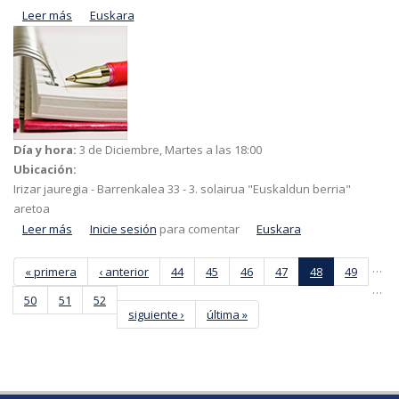
Leer más
acerca de Testamentua
Euskara
Día y hora:
3 de Diciembre, Martes a las 18:00
Ubicación:
Irizar jauregia - Barrenkalea 33 - 3. solairua "Euskaldun berria"
aretoa
Leer más
acerca de Jabekuntza Eskolako Ikastaroa: Maitasun
Inicie sesión
para comentar
Euskara
erromantikoa suntsitzea:
…
« primera
‹ anterior
44
45
46
47
48
49
…
50
51
52
siguiente ›
última »
Páginas