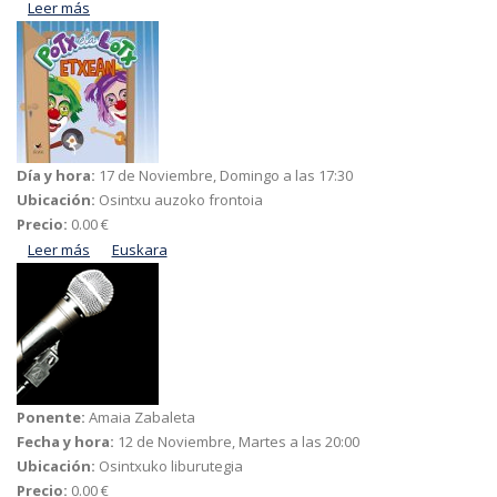
Leer más
acerca de Asto erregea
Día y hora:
17 de Noviembre, Domingo a las 17:30
Ubicación:
Osintxu auzoko frontoia
Precio:
0.00 €
Leer más
acerca de Potx eta Lotx pailazoen "Etxean" ikuskizuna
Euskara
Ponente:
Amaia Zabaleta
Fecha y hora:
12 de Noviembre, Martes a las 20:00
Ubicación:
Osintxuko liburutegia
Precio:
0.00 €