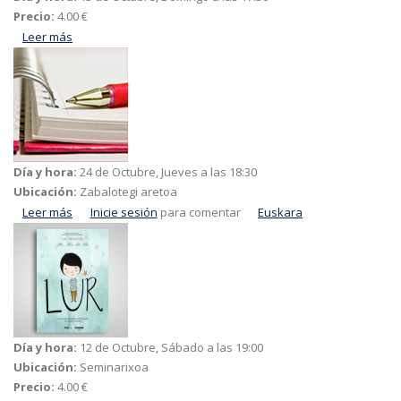
Precio:
4.00 €
Leer más
acerca de Playmobil
Día y hora:
24 de Octubre, Jueves a las 18:30
Ubicación:
Zabalotegi aretoa
Leer más
acerca de Hitzen ahairea kantagintza ikastaroa
Inicie sesión
para comentar
Euskara
Día y hora:
12 de Octubre, Sábado a las 19:00
Ubicación:
Seminarixoa
Precio:
4.00 €