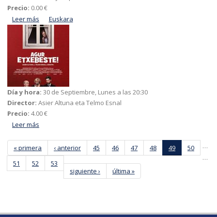
Precio:
0.00 €
Leer más
acerca de De Extremadura al bertsolarismo
Euskara
Día y hora:
30 de Septiembre, Lunes a las 20:30
Director:
Asier Altuna eta Telmo Esnal
Precio:
4.00 €
Leer más
acerca de Agur Etxebeste
…
« primera
‹ anterior
45
46
47
48
49
50
…
51
52
53
siguiente ›
última »
Páginas