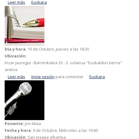
Leer más
acerca de Xake Produkzioak-en "Lur" antzezlana
Euskara
Día y hora:
10 de Octubre, Jueves a las 18:30
Ubicación:
Irizar jauregia - Barrenkalea 33 - 3. solairua "Euskaldun berria"
aretoa
Leer más
acerca de Xaboi naturalak egitea
Inicie sesión
para comentar
Euskara
Ponente:
Jon Maia
Fecha y hora:
9 de Octubre, Miércoles a las 19:00
Ubicación:
San Joxepe elkartea