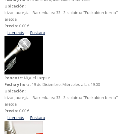
Ubicación:
Irizar jauregia - Barrenkalea 33 - 3. solairua "Euskaldun berria"
aretoa
Precio:
0.00 €
Leer más
acerca de Zer ezkutatzen du Hiribilduak?
Euskara
Ponente:
Miguel Lazpiur
Fecha y hora:
19 de Diciembre, Miércoles a las 19:00
Ubicación:
Irizar jauregia - Barrenkalea 33 - 3. solairua "Euskaldun berria"
aretoa
Precio:
0.00 €
Leer más
acerca de Bergarako balioak
Euskara