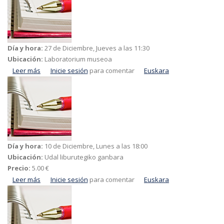
Día y hora:
27 de Diciembre, Jueves a las 11:30
Ubicación:
Laboratorium museoa
Leer más
acerca de Familientzako Paleontologia tailerra
Inicie sesión
para comentar
Euskara
Día y hora:
10 de Diciembre, Lunes a las 18:00
Ubicación:
Udal liburutegiko ganbara
Precio:
5.00 €
Leer más
acerca de Euskara eskuetan: oinarrizko euskara eta
Inicie sesión
para comentar
Euskara
eskulanak egiten ikasteko ikastaroa