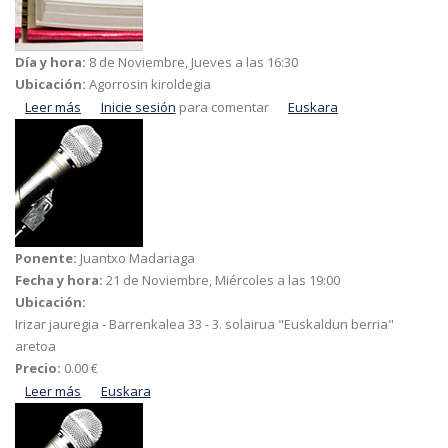
Día y hora:
8 de Noviembre, Jueves a las 16:30
Ubicación:
Agorrosin kiroldegia
Leer más
acerca de Pertsona zaharren erorikoak prebenitzeko
Inicie sesión
para comentar
Euskara
tailerra
Ponente:
Juantxo Madariaga
Fecha y hora:
21 de Noviembre, Miércoles a las 19:00
Ubicación:
Irizar jauregia - Barrenkalea 33 - 3. solairua "Euskaldun berria"
aretoa
Precio:
0.00 €
Leer más
acerca de Bergarako gizartea industrializazio aurretik
Euskara