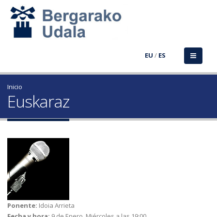
EU
/
ES
Inicio
Euskaraz
Ponente:
Idoia Arrieta
Fecha y hora:
9 de Enero, Miércoles a las 19:00