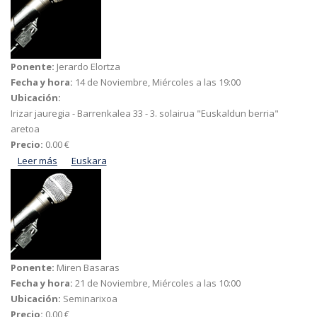
Ponente:
Jerardo Elortza
Fecha y hora:
14 de Noviembre, Miércoles a las 19:00
Ubicación:
Irizar jauregia - Barrenkalea 33 - 3. solairua "Euskaldun berria"
aretoa
Precio:
0.00 €
Leer más
acerca de Euskeraren presentzia Bergarako historian zehar
Euskara
Ponente:
Miren Basaras
Fecha y hora:
21 de Noviembre, Miércoles a las 10:00
Ubicación:
Seminarixoa
Precio:
0.00 €