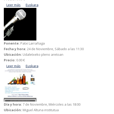
Leer más
acerca de Zer dira birusak?
Euskara
Ponente:
Patxi Larrañaga
Fecha y hora:
24 de Noviembre, Sábado a las 11:30
Ubicación:
Udaletxeko pleno aretoan
Precio:
0.00 €
Leer más
acerca de Abizenak, leinuak eta oinetxeak
Euskara
Día y hora:
7 de Noviembre, Miércoles a las 18:00
Ubicación:
Miguel Altuna institutua