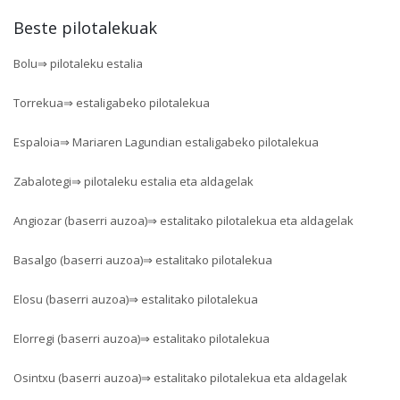
Beste pilotalekuak
Bolu⇒ pilotaleku estalia
Torrekua⇒ estaligabeko pilotalekua
Espaloia⇒ Mariaren Lagundian estaligabeko pilotalekua
Zabalotegi⇒ pilotaleku estalia eta aldagelak
Angiozar (baserri auzoa)⇒ estalitako pilotalekua eta aldagelak
Basalgo (baserri auzoa)⇒ estalitako pilotalekua
Elosu (baserri auzoa)⇒ estalitako pilotalekua
Elorregi (baserri auzoa)⇒ estalitako pilotalekua
Osintxu (baserri auzoa)⇒ estalitako pilotalekua eta aldagelak