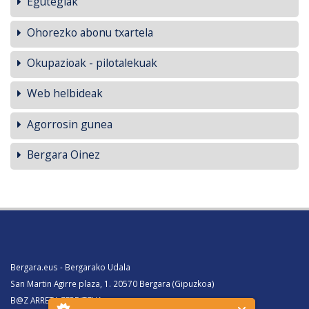
Egutegiak
Ohorezko abonu txartela
Okupazioak - pilotalekuak
Web helbideak
Agorrosin gunea
Bergara Oinez
Bergara.eus - Bergarako Udala
San Martin Agirre plaza, 1. 20570 Bergara (Gipuzkoa)
B@Z ARRETA ZERBITZUA: