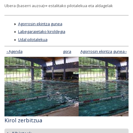
Ubera (baserri auzoa)⇒ estalitako pilotalekua eta aldagelak
Agorrosin ekintza gunea
Labegaraietako kiroldegia
Udal pilotalekua
‹ Agenda
gora
Agorrosin ekintza gunea ›
Kirol zerbitzua