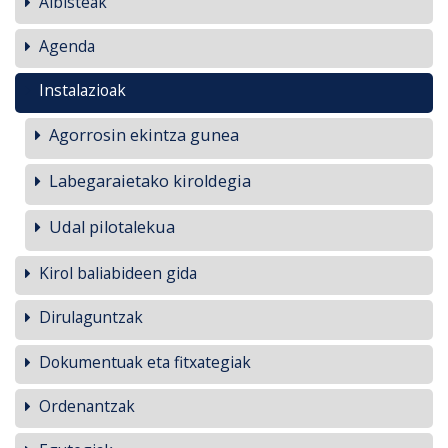
Albisteak
Agenda
Instalazioak
Agorrosin ekintza gunea
Labegaraietako kiroldegia
Udal pilotalekua
Kirol baliabideen gida
Dirulaguntzak
Dokumentuak eta fitxategiak
Ordenantzak