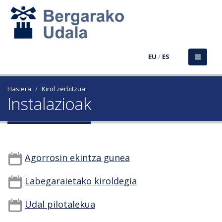
EU
/
ES
Hasiera
Kirol zerbitzua
Instalazioak
Agorrosin ekintza gunea
Labegaraietako kiroldegia
Udal pilotalekua