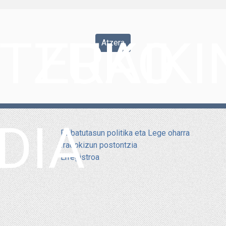
ITZUKO
ERAIK
Atzera
DIA
Pribatutasun politika eta Lege oharra
Iradokizun postontzia
Erregistroa