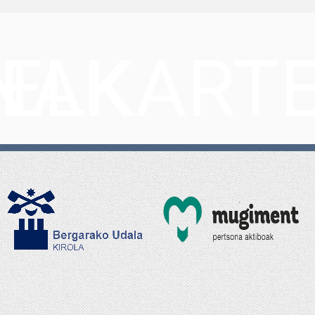
INAK
ELKART