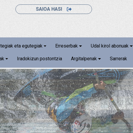
SAIOA HASI
utegiak eta egutegiak
Erreserbak
Udal kirol abonuak
iak
Iradokizun postontzia
Argitalpenak
Sarrerak