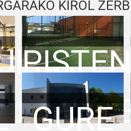
RGARAKO KIROL ZERB
UERA
PISTE
TUAK
ERRES
L
GURE