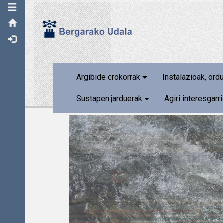
Toggle navigation
Argibide orokorrak
Instalazioak, ord
Sustapen jarduerak
Agiri interesgarr