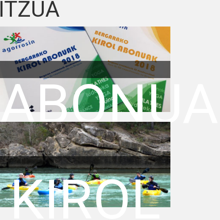
ITZUA
N
ABONUA
ERBA
KIROL