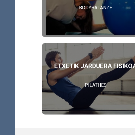
BODYBALANZE
ETXETIK JARDUERA FISIKO
PILATHES