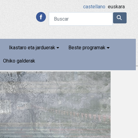
castellano
euskara
Ikastaro eta jarduerak
Beste programak
Ohiko galderak