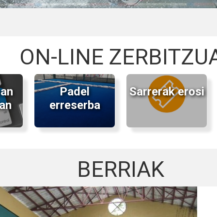
ON-LINE ZERBITZU
oan
Padel
Sarrerak erosi
an
erreserba
BERRIAK