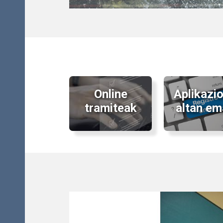
Online
Aplikazi
tramiteak
altan em