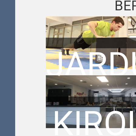
BE
JARD
GIDA
KIRO