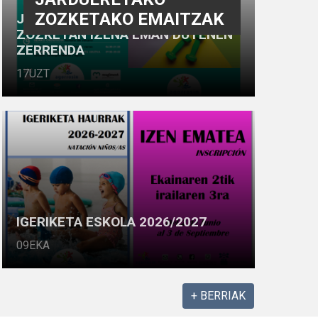
ZOZKETAKO EMAITZAK
JARDUERAK 2026-2027
ZOZKETAN IZENA EMAN DUTENEN
ZERRENDA
17UZT
IGERIKETA ESKOLA 2026/2027
09EKA
+ BERRIAK