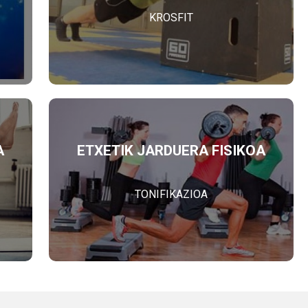
KROSFIT
A
ETXETIK JARDUERA FISIKOA
TONIFIKAZIOA