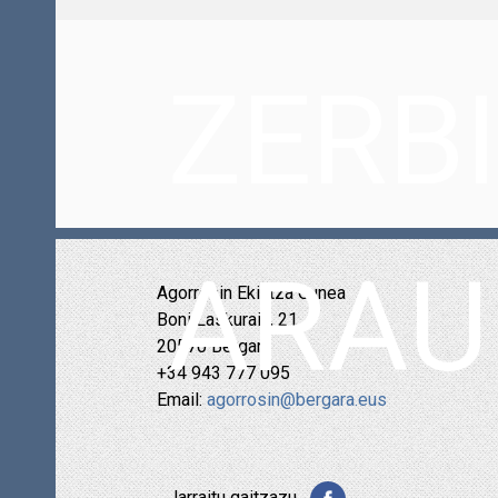
ZERB
ARAU
Agorrosin Ekintza Gunea
Boni Laskurain, 21
20570 Bergara
+34 943 777 095
Email:
agorrosin@bergara.eus
Jarraitu gaitzazu