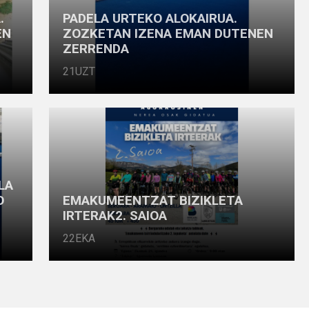
.
PADELA URTEKO ALOKAIRUA.
EN
ZOZKETAN IZENA EMAN DUTENEN
ZERRENDA
21UZT
LA
O
EMAKUMEENTZAT BIZIKLETA
IRTERAK2. SAIOA
22EKA