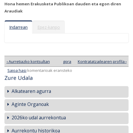
Hona hemen Erakusketa Publikoan dauden eta egon diren
Araudiak
Indarrean
Epez-kanpo
‹ Aurretiazko kontsultan
gora
Kontratatzailearen profila ›
Saioa hasi
komentarioak eransteko
Zure Udala
Alkatearen agurra
Aginte Organoak
2026ko udal aurrekontua
Aurrekontu historikoa