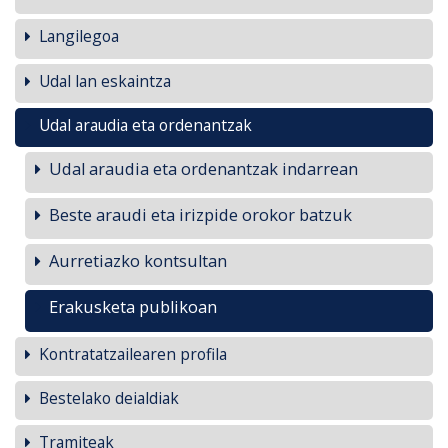
Langilegoa
Udal lan eskaintza
Udal araudia eta ordenantzak
Udal araudia eta ordenantzak indarrean
Beste araudi eta irizpide orokor batzuk
Aurretiazko kontsultan
Erakusketa publikoan
Kontratatzailearen profila
Bestelako deialdiak
Tramiteak