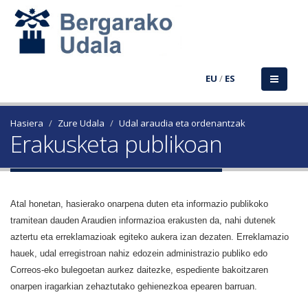
EU
/
ES
Hasiera
Zure Udala
Udal araudia eta ordenantzak
Erakusketa publikoan
Atal honetan, hasierako onarpena duten eta informazio publikoko
tramitean dauden Araudien informazioa erakusten da, nahi dutenek
aztertu eta erreklamazioak egiteko aukera izan dezaten. Erreklamazio
hauek, udal erregistroan nahiz edozein administrazio publiko edo
Correos-eko bulegoetan aurkez daitezke, espediente bakoitzaren
onarpen iragarkian zehaztutako gehienezkoa epearen barruan.