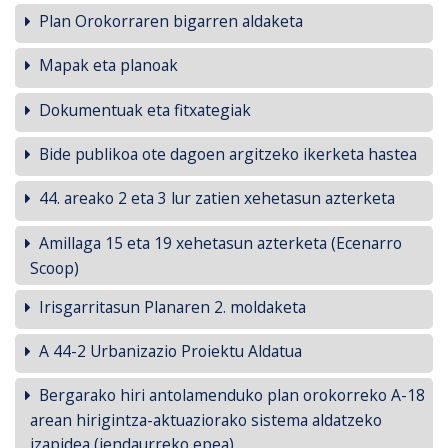
Plan Orokorraren bigarren aldaketa
Mapak eta planoak
Dokumentuak eta fitxategiak
Bide publikoa ote dagoen argitzeko ikerketa hastea
44. areako 2 eta 3 lur zatien xehetasun azterketa
Amillaga 15 eta 19 xehetasun azterketa (Ecenarro
Scoop)
Irisgarritasun Planaren 2. moldaketa
A 44-2 Urbanizazio Proiektu Aldatua
Bergarako hiri antolamenduko plan orokorreko A-18
arean hirigintza-aktuaziorako sistema aldatzeko
izapidea (jendaurreko epea)