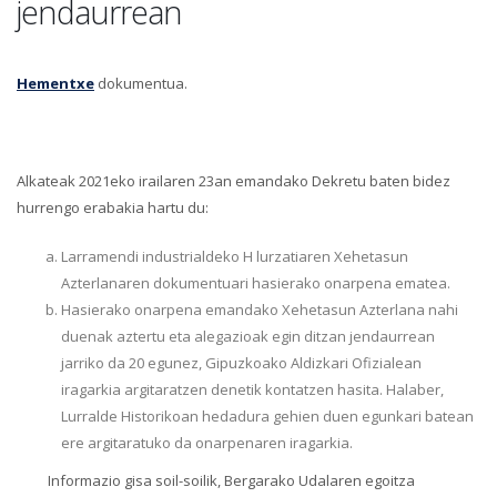
jendaurrean
Hementxe
dokumentua.
Alkateak 2021eko irailaren 23an emandako Dekretu baten bidez
hurrengo erabakia hartu du:
Larramendi industrialdeko H lurzatiaren Xehetasun
Azterlanaren dokumentuari hasierako onarpena ematea.
Hasierako onarpena emandako Xehetasun Azterlana nahi
duenak aztertu eta alegazioak egin ditzan jendaurrean
jarriko da 20 egunez, Gipuzkoako Aldizkari Ofizialean
iragarkia argitaratzen denetik kontatzen hasita. Halaber,
Lurralde Historikoan hedadura gehien duen egunkari batean
ere argitaratuko da onarpenaren iragarkia.
Informazio gisa soil-soilik, Bergarako Udalaren egoitza