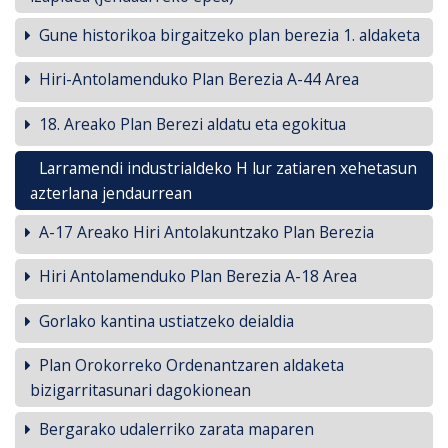
Gune historikoa birgaitzeko plan berezia 1. aldaketa
Hiri-Antolamenduko Plan Berezia A-44 Area
18. Areako Plan Berezi aldatu eta egokitua
Larramendi industrialdeko H lur zatiaren xehetasun
azterlana jendaurrean
A-17 Areako Hiri Antolakuntzako Plan Berezia
Hiri Antolamenduko Plan Berezia A-18 Area
Gorlako kantina ustiatzeko deialdia
Plan Orokorreko Ordenantzaren aldaketa
bizigarritasunari dagokionean
Bergarako udalerriko zarata maparen