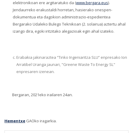
elektronikoan ere argitaratuko da (
www.bergara.eus
).
Jendaurreko erakustaldi horretan, hasierako onespen-
dokumentua eta dagokion administrazio-espedientea
Bergarako Udaleko Bulego Teknikoan (2. solairua) aztertu ahal
izango dira, egoki iritzitako alegazioak egin ahal izateko.
Erabakia jakinaraztea “Tinko Ingeniaritza SLU” enpresako Ion
Arratibel Uranga jaunari, "Greene Waste To Energy SL"
enpresaren izenean.
Bergaran, 2021eko irailaren 24an.
Hementxe
GAOko iragarkia.