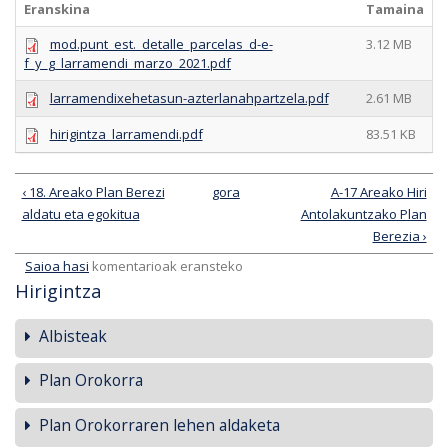
Eranskina
Tamaina
mod.punt_est._detalle_parcelas_d-e-
3.12 MB
f_y_g_larramendi_marzo_2021.pdf
larramendixehetasun-azterlanahpartzela.pdf
2.61 MB
hirigintza_larramendi.pdf
83.51 KB
‹ 18. Areako Plan Berezi
gora
A-17 Areako Hiri
aldatu eta egokitua
Antolakuntzako Plan
Berezia ›
Saioa hasi
komentarioak eransteko
Hirigintza
Albisteak
Plan Orokorra
Plan Orokorraren lehen aldaketa