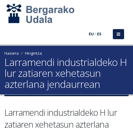
EU
/
ES
Hasiera
Hirigintza
Larramendi industrialdeko H
lur zatiaren xehetasun
azterlana jendaurrean
Larramendi industrialdeko H lur
zatiaren xehetasun azterlana