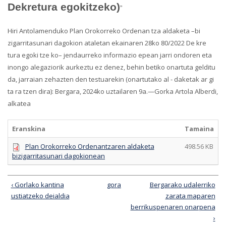
Dekretura egokitzeko)
”
Hiri Antolamenduko Plan Orokorreko Ordenan tza aldaketa –bi
zigarritasunari dagokion ataletan ekainaren 28ko 80/2022 De kre
tura egoki tze ko– jendaurreko informazio epean jarri ondoren eta
inongo alegaziorik aurkeztu ez denez, behin betiko onartuta gelditu
da, jarraian zehazten den testuarekin (onartutako al - daketak ar gi
ta ra tzen dira): Bergara, 2024ko uztailaren 9a.—Gorka Artola Alberdi,
alkatea
Eranskina
Tamaina
Plan Orokorreko Ordenantzaren aldaketa
498.56 KB
bizigarritasunari dagokionean
‹ Gorlako kantina
gora
Bergarako udalerriko
ustiatzeko deialdia
zarata maparen
berrikuspenaren onarpena
›