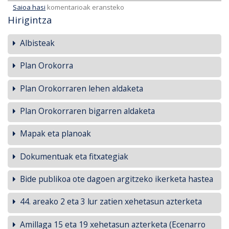
Saioa hasi
komentarioak eransteko
Hirigintza
Albisteak
Plan Orokorra
Plan Orokorraren lehen aldaketa
Plan Orokorraren bigarren aldaketa
Mapak eta planoak
Dokumentuak eta fitxategiak
Bide publikoa ote dagoen argitzeko ikerketa hastea
44. areako 2 eta 3 lur zatien xehetasun azterketa
Amillaga 15 eta 19 xehetasun azterketa (Ecenarro