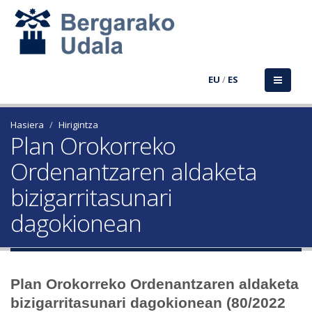
EU
/
ES
Hasiera
Hirigintza
Plan Orokorreko
Ordenantzaren aldaketa
bizigarritasunari
dagokionean
Plan Orokorreko Ordenantzaren aldaketa
bizigarritasunari dagokionean (80/2022