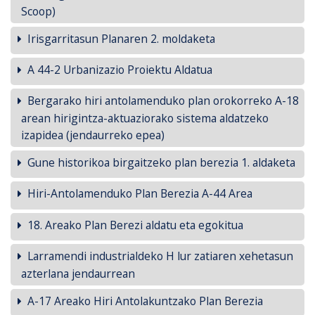
Scoop)
Irisgarritasun Planaren 2. moldaketa
A 44-2 Urbanizazio Proiektu Aldatua
Bergarako hiri antolamenduko plan orokorreko A-18
arean hirigintza-aktuaziorako sistema aldatzeko
izapidea (jendaurreko epea)
Gune historikoa birgaitzeko plan berezia 1. aldaketa
Hiri-Antolamenduko Plan Berezia A-44 Area
18. Areako Plan Berezi aldatu eta egokitua
Larramendi industrialdeko H lur zatiaren xehetasun
azterlana jendaurrean
A-17 Areako Hiri Antolakuntzako Plan Berezia