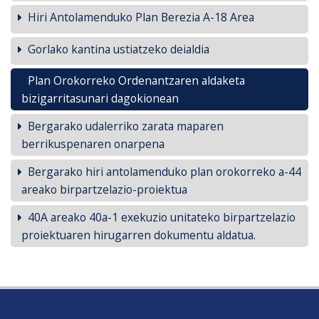
Hiri Antolamenduko Plan Berezia A-18 Area
Gorlako kantina ustiatzeko deialdia
Plan Orokorreko Ordenantzaren aldaketa
bizigarritasunari dagokionean
Bergarako udalerriko zarata maparen
berrikuspenaren onarpena
Bergarako hiri antolamenduko plan orokorreko a-44
areako birpartzelazio-proiektua
40A areako 40a-1 exekuzio unitateko birpartzelazio
proiektuaren hirugarren dokumentu aldatua.