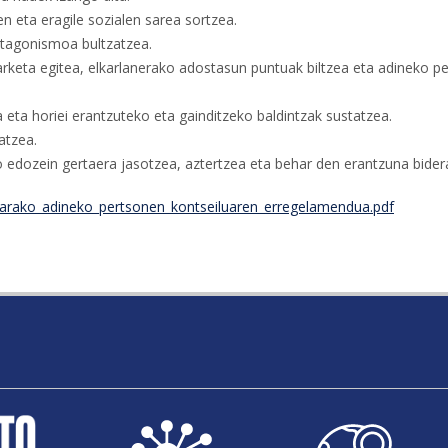
n eta eragile sozialen sarea sortzea.
otagonismoa bultzatzea.
rketa egitea, elkarlanerako adostasun puntuak biltzea eta adineko pe
 eta horiei erantzuteko eta gainditzeko baldintzak sustatzea.
atzea.
ko edozein gertaera jasotzea, aztertzea eta behar den erantzuna bider
arako_adineko_pertsonen_kontseiluaren_erregelamendua.pdf