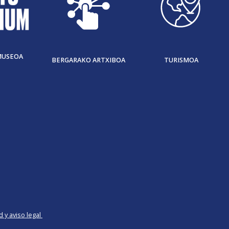
MUSEOA
BERGARAKO ARTXIBOA
TURISMOA
d y aviso legal