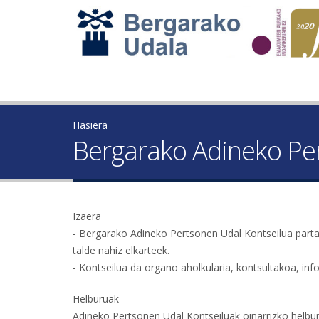
Hasiera
Bergarako Adineko Pe
Izaera
- Bergarako Adineko Pertsonen Udal Kontseilua partai
talde nahiz elkarteek.
- Kontseilua da organo aholkularia, kontsultakoa, info
Helburuak
Adineko Pertsonen Udal Kontseiluak oinarrizko helbur