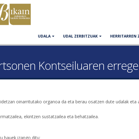
UDALA
UDAL ZERBITZUAK
HERRITARREN 
rtsonen Kontseiluaren erre
detzan oinarritutako organoa da eta berau osatzen dute udalak eta ad
rmatzailea, ekintzen sustatzailea eta behatzailea.
u hauek izango ditu: