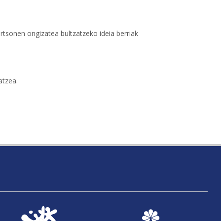
rtsonen ongizatea bultzatzeko ideia berriak
atzea.