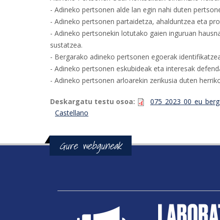
- Adineko pertsonen alde lan egin nahi duten pertsone
- Adineko pertsonen partaidetza, ahalduntzea eta pr
- Adineko pertsonekin lotutako gaien inguruan hausna
sustatzea.
- Bergarako adineko pertsonen egoerak identifikatzea
- Adineko pertsonen eskubideak eta interesak defend
- Adineko pertsonen arloarekin zerikusia duten herri
Deskargatu testu osoa:
075_2023_00_eu_berg
Castellano
Gure webguneak