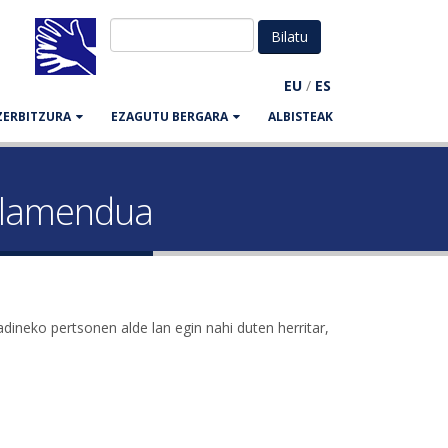
EU
/
ES
ZERBITZURA
EZAGUTU BERGARA
ALBISTEAK
gelamendua
ineko pertsonen alde lan egin nahi duten herritar,