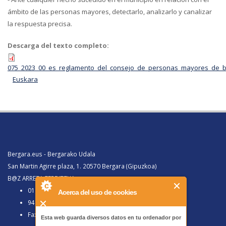
ámbito de las personas mayores, detectarlo, analizarlo y canalizar
la respuesta precisa.
Descarga del texto completo:
075_2023_00_es_reglamento_del_consejo_de_personas_mayores_de_b
Euskara
Bergara.eus - Bergarako Udala
San Martin Agirre plaza, 1. 20570 Bergara (Gipuzkoa)
B@Z ARRETA ZERBITZUA:
010, Bergaratik deituz gero
Acerca del uso de cookies
943 77 91 00, Bergaraz kanpotik deituz gero
Faxa 943 77 91 63
Esta web guarda diversos datos en tu ordenador por