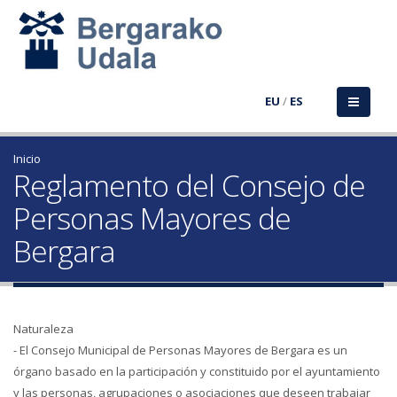
EU
/
ES
Inicio
Reglamento del Consejo de
Personas Mayores de
Bergara
Naturaleza
- El Consejo Municipal de Personas Mayores de Bergara es un
órgano basado en la participación y constituido por el ayuntamiento
y las personas, agrupaciones o asociaciones que deseen trabajar