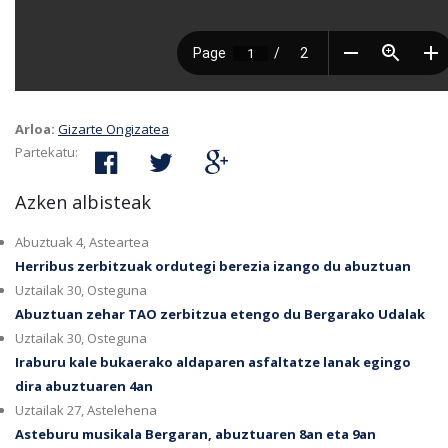
Arloa:
Gizarte Ongizatea
Partekatu:
Azken albisteak
Abuztuak 4, Asteartea
Herribus zerbitzuak ordutegi berezia izango du abuztuan
Uztailak 30, Osteguna
Abuztuan zehar TAO zerbitzua etengo du Bergarako Udalak
Uztailak 30, Osteguna
Iraburu kale bukaerako aldaparen asfaltatze lanak egingo
dira abuztuaren 4an
Uztailak 27, Astelehena
Asteburu musikala Bergaran, abuztuaren 8an eta 9an