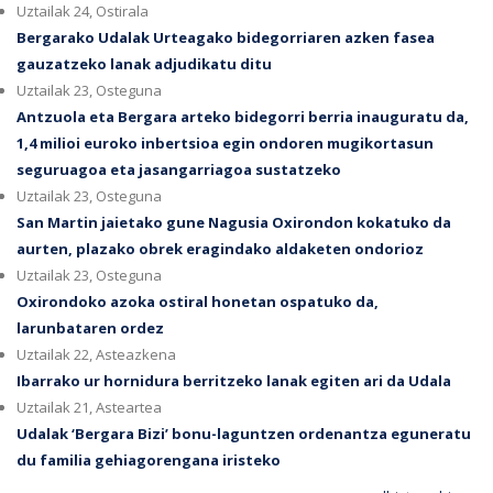
Uztailak 24, Ostirala
Bergarako Udalak Urteagako bidegorriaren azken fasea
gauzatzeko lanak adjudikatu ditu
Uztailak 23, Osteguna
Antzuola eta Bergara arteko bidegorri berria inauguratu da,
1,4 milioi euroko inbertsioa egin ondoren mugikortasun
seguruagoa eta jasangarriagoa sustatzeko
Uztailak 23, Osteguna
San Martin jaietako gune Nagusia Oxirondon kokatuko da
aurten, plazako obrek eragindako aldaketen ondorioz
Uztailak 23, Osteguna
Oxirondoko azoka ostiral honetan ospatuko da,
larunbataren ordez
Uztailak 22, Asteazkena
Ibarrako ur hornidura berritzeko lanak egiten ari da Udala
Uztailak 21, Asteartea
Udalak ‘Bergara Bizi’ bonu-laguntzen ordenantza eguneratu
du familia gehiagorengana iristeko