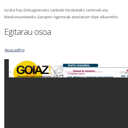
Azoka hau Debagoieneko Lanbide Heziketako zentroek eta
Mankomunitateko Garapen Agentziak antolatzen dute elkarrekin.
Egitarau osoa
(
ikusi pdf-n
)