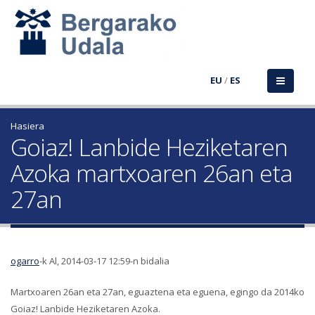
EU
/
ES
Hasiera
Goiaz! Lanbide Heziketaren
Azoka martxoaren 26an eta
27an
ogarro
-k Al, 2014-03-17 12:59-n bidalia
Martxoaren 26an eta 27an, eguaztena eta eguena, egingo da 2014ko
Goiaz! Lanbide Heziketaren Azoka.